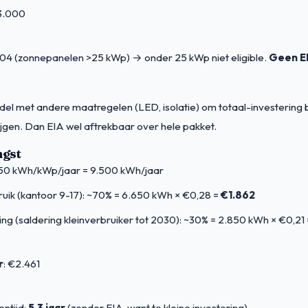
13.000
04 (zonnepanelen >25 kWp) → onder 25 kWp niet eligible.
Geen E
del met andere maatregelen (LED, isolatie) om totaal-investering
jgen. Dan EIA wel aftrekbaar over hele pakket.
ngst
50 kWh/kWp/jaar = 9.500 kWh/jaar
ruik (kantoor 9-17): ~70% = 6.650 kWh × €0,28 =
€1.862
ing (saldering kleinverbruiker tot 2030): ~30% = 2.850 kWh × €0,21
r
: €2.461
entijd:
5,3 jaar
(zonder EIA, want te kleine investering)