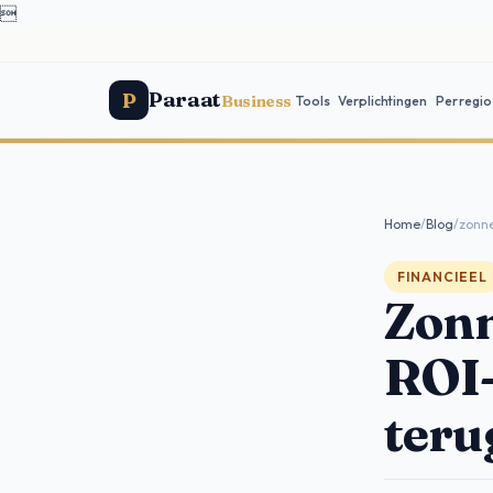

Paraat
P
Business
Tools
Verplichtingen
Per regio
Home
/
Blog
/
zonne
FINANCIEEL
Zonn
ROI-
teru