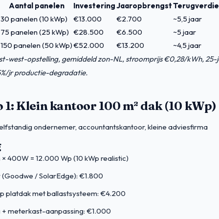
Aantal panelen
Investering
Jaaropbrengst
Terugverdie
30 panelen (10 kWp)
€13.000
€2.700
~5,5 jaar
75 panelen (25 kWp)
€28.500
€6.500
~5 jaar
150 panelen (50 kWp)
€52.000
€13.200
~4,5 jaar
t-west-opstelling, gemiddeld zon-NL, stroomprijs €0,28/kWh, 25-j
5%/jr productie-degradatie.
 1: Klein kantoor 100 m² dak (10 kWp)
elfstandig ondernemer, accountantskantoor, kleine adviesfirma
g
 × 400W = 12.000 Wp (10 kWp realistic)
(Goodwe / SolarEdge): €1.800
op platdak met ballastsysteem: €4.200
 + meterkast-aanpassing: €1.000