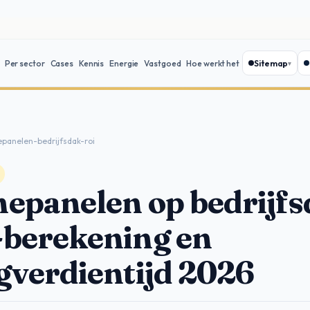
Sitemap
Per sector
Cases
Kennis
Energie
Vastgoed
Hoe werkt het
panelen-bedrijfsdak-roi
epanelen op bedrijfs
berekening en
gverdientijd 2026