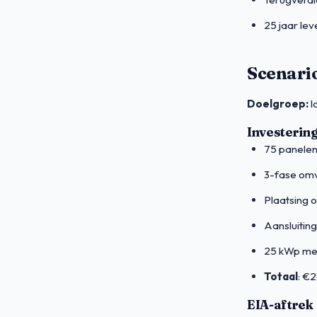
25 jaar lev
Scenari
Doelgroep:
l
Investerin
75 panelen
3-fase om
Plaatsing 
Aansluiting
25 kWp me
Totaal
: €
EIA-aftrek