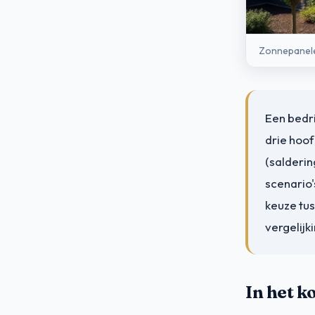
Zonnepanelen
Een bedri
drie hoof
(saldering
scenario'
keuze tu
vergelijk
In het k