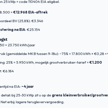
n 25 kWp = code 110404 EIA eligibel.
28.500 =
€12.968 EIA-aftrek
voordeel BV (25,8%): €3.346
estering na EIA
: €25.154
ngst
50 = 23.750 kWh/jaar
ruik (gemiddelde MKB tussen 9-18u): ~75% = 17.800 kWh × €0,28 =
ing: 25% = 5.950 kWh, mogelijk grootverbruiker-tarief =
€1.200
r
: €6.184
entijd na EIA:
~4 jaar
 detail: bij 25-30 kWp zit u op de
grens kleinverbruiker/grootve
 Net erbij: lagere terugleververgoeding.