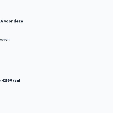
IA voor deze
 boven
 =
€599 (zal