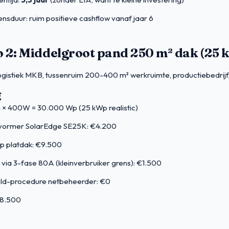
ensduur: ruim positieve cashflow vanaf jaar 6
o 2: Middelgroot pand 250 m² dak (25
ogistiek MKB, tussenruim 200-400 m² werkruimte, productiebedrijf
g
 × 400W = 30.000 Wp (25 kWp realistic)
vormer SolarEdge SE25K: €4.200
op platdak: €9.500
 via 3-fase 80A (kleinverbruiker grens): €1.500
ld-procedure netbeheerder: €0
28.500