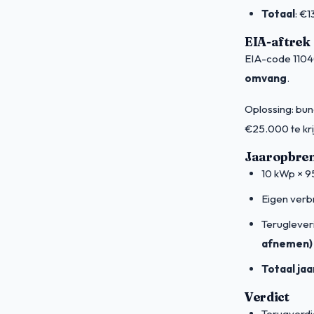
Totaal
: €
EIA-aftrek
EIA-code 1104
omvang
.
Oplossing: bun
€25.000 te kri
Jaaropbre
10 kWp × 9
Eigen verb
Teruglever
afnemen)
Totaal jaa
Verdict
Terugverdi