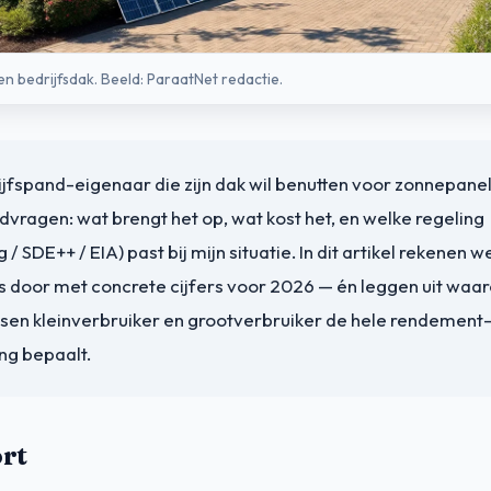
 bedrijfsdak. Beeld: ParaatNet redactie.
jfspand-eigenaar die zijn dak wil benutten voor zonnepane
dvragen: wat brengt het op, wat kost het, en welke regeling
 / SDE++ / EIA) past bij mijn situatie. In dit artikel rekenen w
s door met concrete cijfers voor 2026 — én leggen uit waa
ssen kleinverbruiker en grootverbruiker de hele rendement
ing bepaalt.
ort