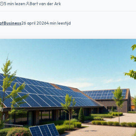
5 min lezen
·
Bart van der Ark
atBusiness
26 april 2026
4 min leestijd