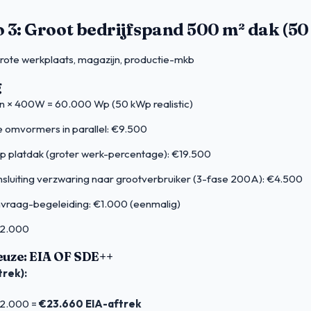
 3: Groot bedrijfspand 500 m² dak (5
rote werkplaats, magazijn, productie-mkb
g
n × 400W = 60.000 Wp (50 kWp realistic)
e omvormers in parallel: €9.500
op platdak (groter werk-percentage): €19.500
nsluiting verzwaring naar grootverbruiker (3-fase 200A): €4.500
raag-begeleiding: €1.000 (eenmalig)
52.000
euze: EIA OF SDE++
trek):
52.000 =
€23.660 EIA-aftrek