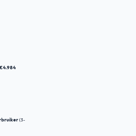
€4.984
rbruiker
(3-