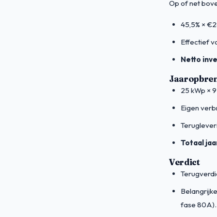
Op of net bove
45,5% × €
Effectief 
Netto inv
Jaaropbre
25 kWp × 9
Eigen verb
Teruglever
Totaal jaa
Verdict
Terugverdi
Belangrijke
fase 80A).