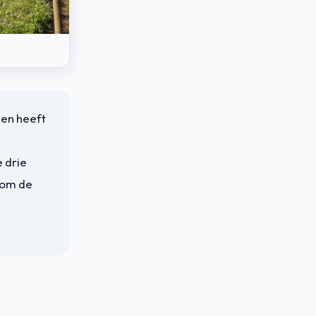
len heeft
e drie
rom de
-