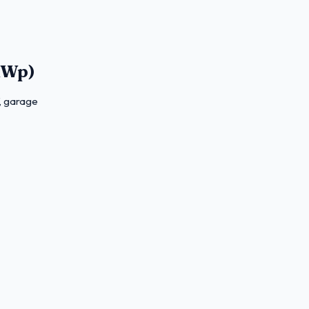
 kWp)
, garage