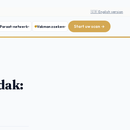
🇬🇧 English version
Start uw scan →
Paraat-netwerk
Vakman zoeken
dak: