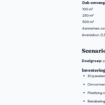
Dak-omvang
100 m²
250 m²
500 m²
Aannames: oos
levensduur, 0,
Scenario
Doelgroep:
z
Investerin
30 panelen
Omvormer 
Plaatsing 
Bekabeling