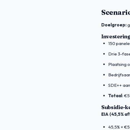
Scenario
Doelgroep:
g
Investerin
150 panele
Drie 3-fas
Plaatsing 
Bedrijfsaa
SDE++ aanv
Totaal
: €
Subsidie-k
EIA (45,5% af
45,5% × €