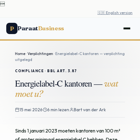

🇬🇧 English version
Paraat
Business
P
Home
·
Verplichtingen
· Energielabel-C kantoren — verplichting
uitgelegd
COMPLIANCE · BBL ART. 3.87
Energielabel-C kantoren —
wat
moet u?
15 mei 2026
·
6 min lezen
·
Bart van der Ark
Sinds 1 januari 2023 moeten kantoren van 100 m²
of groter minimaal energielabel C hebben. Deze