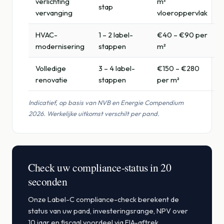
verlichting
m²
stap
vervanging
vloeroppervlak
HVAC-
1 – 2 label-
€40 – €90 per
modernisering
stappen
m²
Volledige
3 – 4 label-
€150 – €280
renovatie
stappen
per m²
Indicatief, op basis van NVB en Energie Compendium
2026. Werkelijke uitkomst verschilt per pand.
Check uw compliance-status in 20
seconden
Onze Label-C compliance-check berekent de
status van uw pand, investeringsrange, NPV over
10 jaar en fiscaal voordeel via EIA-aftrek.