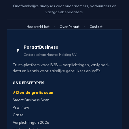
Onafhankelijke analyses voor ondernemers, verhuurders en
vastgoedbeheerders.
Hoe werkt het
·
Over Paraat
·
Contact
ParaatBusiness
P
Onderdeel van Hanvos Holding B.V.
Trust-platform voor B2B — verplichtingen, vastgoed-
data en kennis voor zakelijke gebruikers en VvE's.
ONDERWERPEN
⚡ Doe de gratis scan
Smart Business Scan
Pro-flow
Cases
Verplichtingen 2026