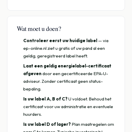
Wat moet u doen?
Controleer eerst uw huidige label
— via
ep-online.nl
ziet u gratis of uw pand al een
geldig, geregistreerd label heeft.
Laat een geldig energielabel-certificaat
afgeven
door een gecertificeerde EPA-U-
adviseur. Zonder certificaat geen status-
bepaling.
Is uw label A, B of C?
U voldoet. Behoud het
certificaat voor uw administratie en eventuele
huurders.
Is uw label D of lager?
Plan maatregelen om
naar C te komen. Typische investering bij