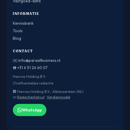
Vastgoed-data
INFORMATIE
Kennisbank
Tools
Blog
CONTACT
✉️
info@paraatbusiness.nl
☎️
+31 6 51 26 60 07
Hanvos Holding B.V.
Onafhankelijke redactie
🏢 Hanvos Holding B.V., Alblasserdam (NL)
📜
Redactiestatuut
·
Verdienmodel
WhatsApp