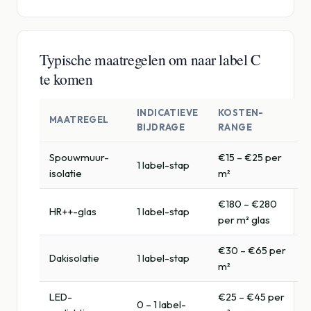
Typische maatregelen om naar label C
te komen
INDICATIEVE
KOSTEN-
MAATREGEL
BIJDRAGE
RANGE
Spouwmuur-
€15 – €25 per
1 label-stap
isolatie
m²
€180 – €280
HR++-glas
1 label-stap
per m² glas
€30 – €65 per
Dakisolatie
1 label-stap
m²
LED-
€25 – €45 per
0 – 1 label-