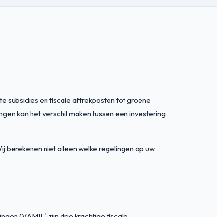
e subsidies en fiscale aftrekposten tot groene
ingen kan het verschil maken tussen een investering
Wij berekenen niet alleen welke regelingen op uw
ngen (VAMIL) zijn drie krachtige fiscale