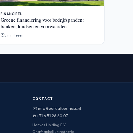
FINANCIEEL
Groene financiering voor bedrijfspanden:
banken, fondsen en voorwaarden
5 min lezen
CONTACT
✉️
info@paraatbusiness.nl
☎️
+31 6 51 26 60 07
Hanvos Holding B.V.
Onafhankelijke redactie