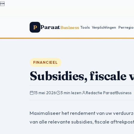

Paraat
P
Business
Tools
Verplichtingen
Per regio
FINANCIEEL
Subsidies, fiscale
15 mei 2026
·
3 min lezen
·
Redactie ParaatBusiness
Maximaliseer het rendement van uw verduurz
van alle relevante subsidies, fiscale aftrekpos