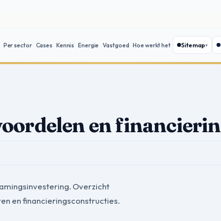
Sitemap
Per sector
Cases
Kennis
Energie
Vastgoed
Hoe werkt het
 voordelen en financieri
amingsinvestering. Overzicht
ten en financieringsconstructies.