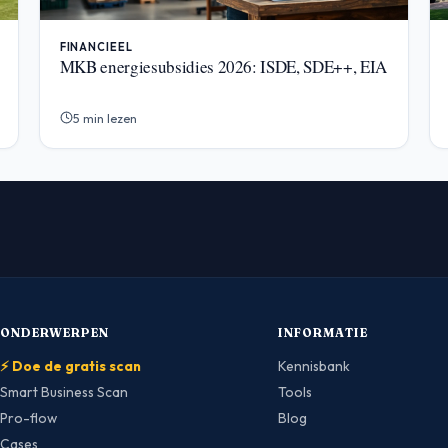
FINANCIEEL
MKB energiesubsidies 2026: ISDE, SDE++, EIA
5 min lezen
ONDERWERPEN
INFORMATIE
⚡ Doe de gratis scan
Kennisbank
Smart Business Scan
Tools
Pro-flow
Blog
Cases