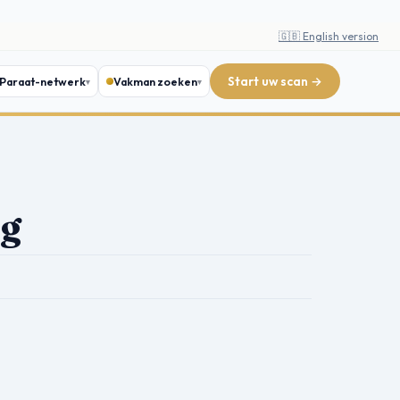
🇬🇧 English version
Start uw scan →
Paraat-netwerk
Vakman zoeken
ng