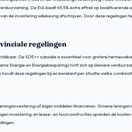
 verduurzaming. De EIA biedt 45,5% extra aftrek op kwalificerende 
 van de investering willekeurig afschrijven. Door deze regelingen t
vinciale regelingen
beschikbaar. De SDE++ subsidie is essentieel voor grotere hernieuw
zame Energie en Energiebesparing) richt zich op kleinere verduur
oudt deze regelingen bij en berekent per situatie welke combinat
amingsinvestering uit eigen middelen financieren. Groene leningen
n investering, en lease- en huurconstructies spreiden de kosten ov
llingen.