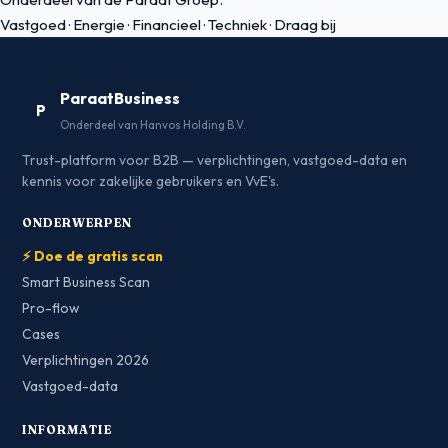
Vastgoed
·
Energie
·
Financieel
·
Techniek
·
Draag bij
ParaatBusiness
P
Onderdeel van Hanvos Holding B.V.
Trust-platform voor B2B — verplichtingen, vastgoed-data en
kennis voor zakelijke gebruikers en VvE's.
ONDERWERPEN
⚡ Doe de gratis scan
Smart Business Scan
Pro-flow
Cases
Verplichtingen 2026
Vastgoed-data
INFORMATIE