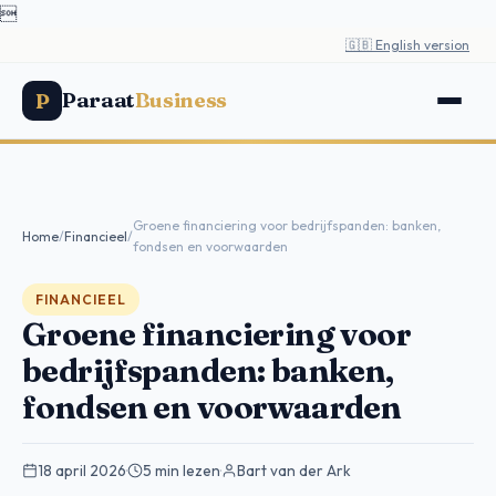

🇬🇧 English version
Paraat
Business
P
Groene financiering voor bedrijfspanden: banken,
Home
/
Financieel
/
fondsen en voorwaarden
FINANCIEEL
Groene financiering voor
bedrijfspanden: banken,
fondsen en voorwaarden
18 april 2026
·
5 min lezen
·
Bart van der Ark