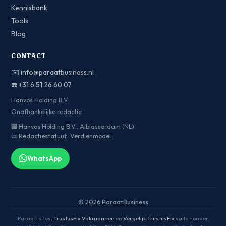
Kennisbank
Tools
Blog
CONTACT
✉️
info@paraatbusiness.nl
☎️
+31 6 51 26 60 07
Hanvos Holding B.V.
Onafhankelijke redactie
🏢 Hanvos Holding B.V., Alblasserdam (NL)
📜
Redactiestatuut
·
Verdienmodel
WhatsApp
© 2026 ParaatBusiness
Paraat-sites,
TrustusFix Vakmannen
en
Vergelijk.TrustusFix
vallen onder