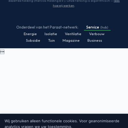
dezelfde holding (Hanvos Holding B.V.). Onze ranking is algoritmisch —
lees
hoe wij werken
.
Onderdeel van het Paraat-netwerk:
Service
(hub)
Energie
Isolatie
Ventilatie
Verbouw
Subsidie
Tuin
Magazine
Business

Wij gebruiken alleen functionele cookies. Voor geanonimiseerde
analytics vragen we uw toestemming.