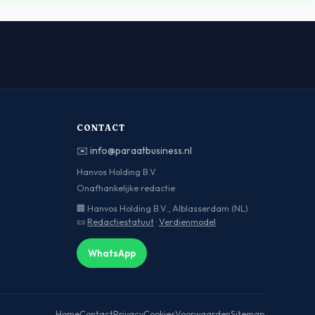
CONTACT
✉️
info@paraatbusiness.nl
Hanvos Holding B.V.
Onafhankelijke redactie
🏢 Hanvos Holding B.V., Alblasserdam (NL)
📜
Redactiestatuut
·
Verdienmodel
WhatsApp
Home
Contact
Privacy
Cookies
Voorwaarden
Sitemap