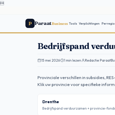

Paraat
P
Business
Tools
Verplichtingen
Per regio
Bedrijfspand verdu
15 mei 2026
·
1 min lezen
·
Redactie ParaatBu
Provinciale verschillen in subsidies, 
Klik uw provincie voor specifieke inform
Drenthe
Bedrijfspand verduurzamen + provincie-fond