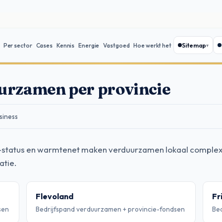
Sitemap
Per sector
Cases
Kennis
Energie
Vastgoed
Hoe werkt het
urzamen per provincie
siness
RES-status en warmtenet maken verduurzamen lokaal complex
atie.
Flevoland
Fr
sen
Bedrijfspand verduurzamen + provincie-fondsen
Bed