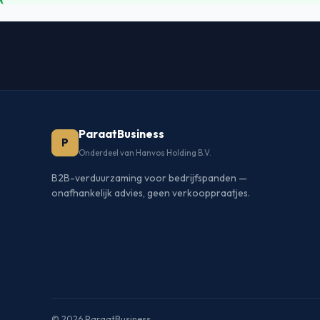
ParaatBusiness
P
Onderdeel van Hanvos Holding B.V.
B2B-verduurzaming voor bedrijfspanden —
onafhankelijk advies, geen verkooppraatjes.
© 2026 ParaatBusiness