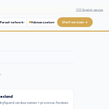
🇬🇧 English version
Start uw scan →
Paraat-netwerk
Vakman zoeken
.
iesland
rijfspand verduurzamen + provincie-fondsen