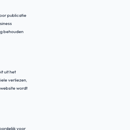
oor publicatie
siness
ing behouden
t uit het
iele verliezen,
 website wordt
oordelijk voor