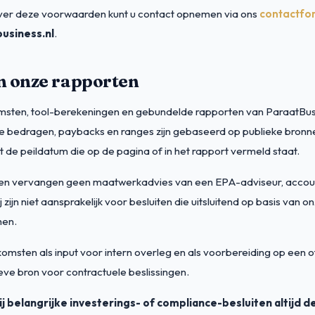
ver deze voorwaarden kunt u contact opnemen via ons
contactfo
usiness.nl
.
n onze rapporten
msten, tool-berekeningen en gebundelde rapporten van ParaatBusi
lle bedragen, paybacks en ranges zijn gebaseerd op publieke bronn
de peildatum die op de pagina of in het rapport vermeld staat.
en vervangen geen maatwerkadvies van een EPA-adviseur, accou
ij zijn niet aansprakelijk voor besluiten die uitsluitend op basis van 
en.
komsten als input voor intern overleg en als voorbereiding op een o
tieve bron voor contractuele beslissingen.
j belangrijke investerings- of compliance-besluiten altijd d