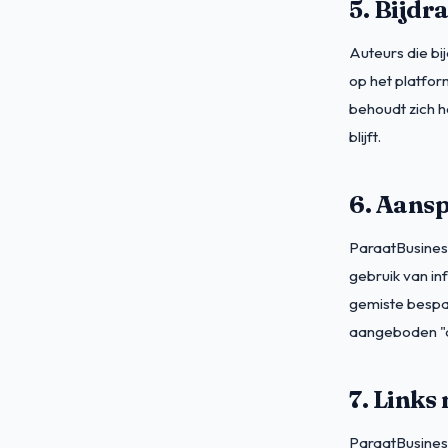
5. Bijdr
Auteurs die bi
op het platfor
behoudt zich h
blijft.
6. Aansp
ParaatBusiness 
gebruik van inf
gemiste bespar
aangeboden "as
7. Links
ParaatBusiness