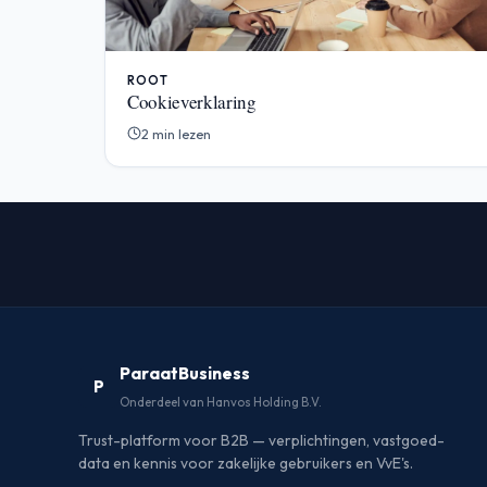
ROOT
Cookieverklaring
2 min lezen
ParaatBusiness
P
Onderdeel van Hanvos Holding B.V.
Trust-platform voor B2B — verplichtingen, vastgoed-
data en kennis voor zakelijke gebruikers en VvE's.