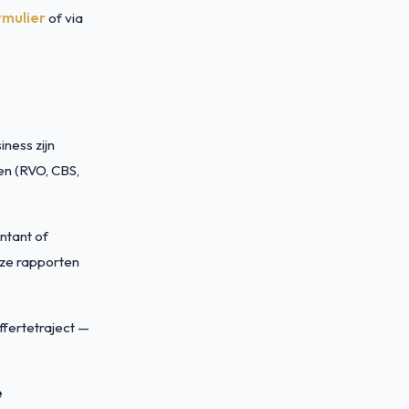
rmulier
of via
ness zijn
en (RVO, CBS,
ntant of
onze rapporten
ffertetraject —
e