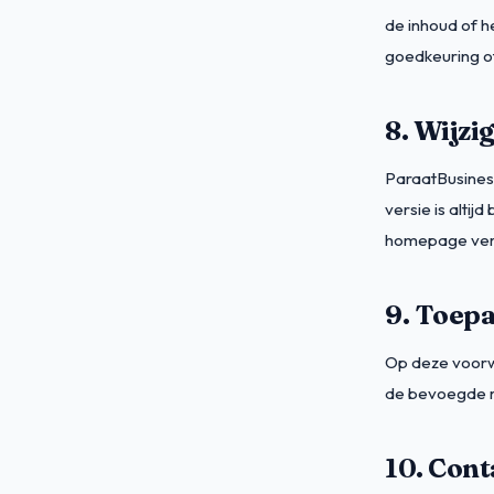
de inhoud of h
goedkeuring o
8. Wijzi
ParaatBusiness
versie is altij
homepage ver
9. Toepa
Op deze voorw
de bevoegde re
10. Cont