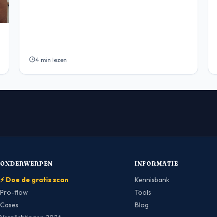
4 min lezen
ONDERWERPEN
INFORMATIE
⚡ Doe de gratis scan
Kennisbank
Pro-flow
Tools
Cases
Blog