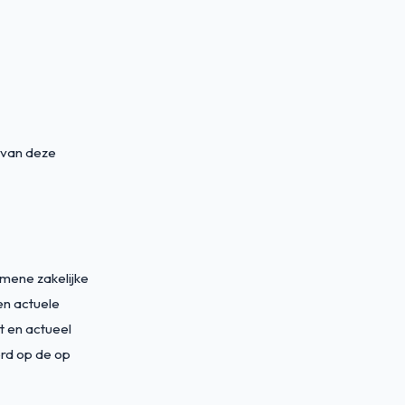
 van deze
emene zakelijke
en actuele
st en actueel
erd op de op