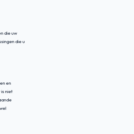
en die uw
ssingen die u
pen en
is niet
gaande
 wel