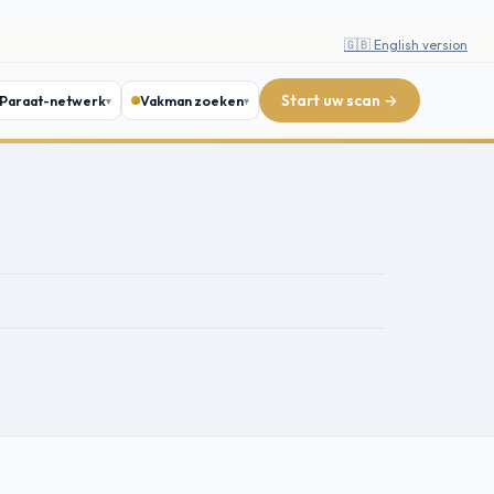
🇬🇧 English version
Start uw scan →
Paraat-netwerk
Vakman zoeken