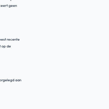
iceert geen
eest recente
it op de
oorgelegd aan