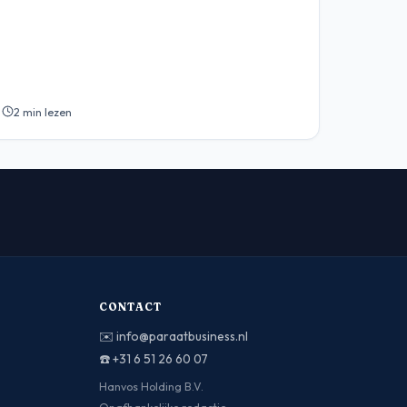
2 min lezen
CONTACT
✉️
info@paraatbusiness.nl
☎️
+31 6 51 26 60 07
Hanvos Holding B.V.