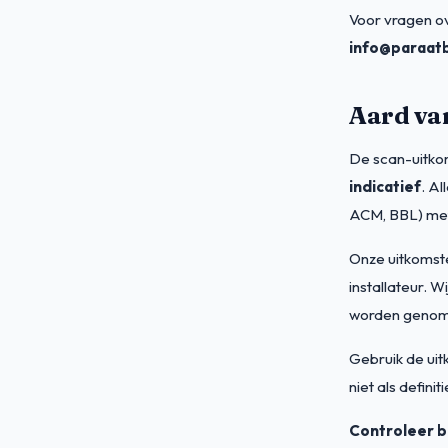
Voor vragen o
info@paraatb
Aard va
De scan-uitko
indicatief
. A
ACM, BBL) met 
Onze uitkomst
installateur. W
worden genom
Gebruik de uit
niet als defini
Controleer bi