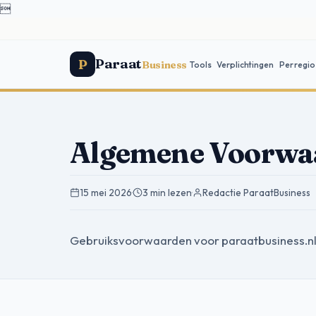

Paraat
P
Business
Tools
Verplichtingen
Per regio
Algemene Voorwa
15 mei 2026
·
3 min lezen
·
Redactie ParaatBusiness
Gebruiksvoorwaarden voor paraatbusiness.nl. 