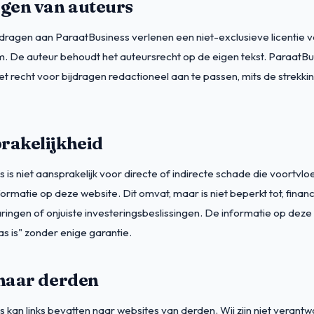
agen van auteurs
jdragen aan ParaatBusiness verlenen een niet-exclusieve licentie v
m. De auteur behoudt het auteursrecht op de eigen tekst. ParaatBu
et recht voor bijdragen redactioneel aan te passen, mits de strekk
rakelijkheid
is niet aansprakelijk voor directe of indirecte schade die voortvloei
ormatie op deze website. Dit omvat, maar is niet beperkt tot, financ
ingen of onjuiste investeringsbeslissingen. De informatie op deze
 is" zonder enige garantie.
 naar derden
 kan links bevatten naar websites van derden. Wij zijn niet verantw