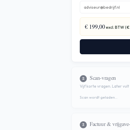
€ 199,00
excl. BTW (€ 
Scan-vragen
2
Vijf korte vragen. Later vult
Scan wordt geladen…
Factuur & vrijgave
3