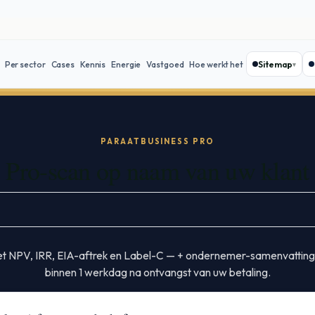
Sitemap
Per sector
Cases
Kennis
Energie
Vastgoed
Hoe werkt het
PARAATBUSINESS PRO
Pro-scan op naam van uw klant
t NPV, IRR, EIA-aftrek en Label-C — + ondernemer-samenvatting.
binnen 1 werkdag na ontvangst van uw betaling.