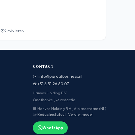
2 min lezen
CONTACT
✉️
info@paraatbusiness.nl
☎️
+31 6 51 26 60 07
Hanvos Holding B.V.
Onafhankelijke redactie
🏢 Hanvos Holding B.V., Alblasserdam (NL)
📜
Redactiestatuut
·
Verdienmodel
WhatsApp