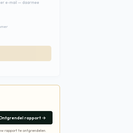
 per e-mail — daarmee
ummer
Ontgrendel rapport →
 uw rapport te ontgrendelen.