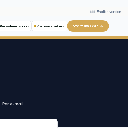
🇬🇧 English version
Start uw scan →
Paraat-netwerk
Vakman zoeken
 Per e-mail