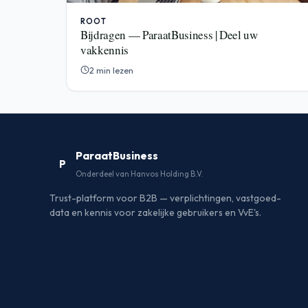
ROOT
Bijdragen — ParaatBusiness | Deel uw
vakkennis
2 min lezen
ParaatBusiness
P
Onderdeel van Hanvos Holding B.V.
Trust-platform voor B2B — verplichtingen, vastgoed-
data en kennis voor zakelijke gebruikers en VvE's.