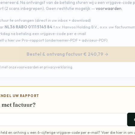
genereerd. Na ontvangst van de betaling sturen wij u een vrijgave-code
t (2 scans inbegrepen). Geen restitutie mogelijk —
voorwaarden
.
ctuur te ontvangen (direct in uw inbox + download)
aar
NL36 RABO 0111 5145 84
t.n.v. Hanvos Holding B.V., o.v.v. uw factuurn
rkdag na betaling een vrijgave-code per e-mail
lt u hier uw Pro-rapport (ondernemer-PDF + adviseur-PDF)
Bestel & ontvang factuur € 240,79 →
rd met onze
voorwaarden
en
privacyverklaring
.
ENDEL UW RAPPORT
 met factuur?
eld en ontving u een 6-cijferige vrijgave-code per e-mail? Voer die hier in om