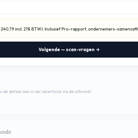
240,79 incl. 21% BTW). Inclusief Pro-rapport, ondernemers-samenvatt
Volgende — scan-vragen →
 u de details aan in de rekentools via de uitkomst.
-code