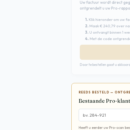
Uw factuur wordt direct ge
ontgrendelt u uw Pro-rappor
1.
Klik hieronder om uw fa
2.
Maak € 240,79 over n
3.
U ontvangt binnen 1 we
4.
Met de code ontgrende
Door te bestellen gaat u akkoo
REEDS BESTELD — ONTGR
Bestaande Pro-klant
Heeft u eerder uw Pro-scan best