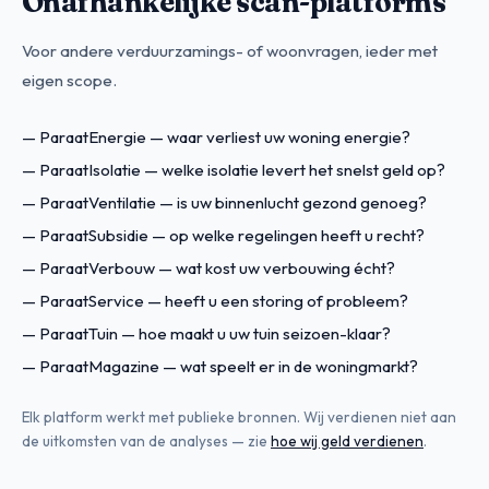
Onafhankelijke scan-platforms
Voor andere verduurzamings- of woonvragen, ieder met
eigen scope.
—
ParaatEnergie
— waar verliest uw woning energie?
—
ParaatIsolatie
— welke isolatie levert het snelst geld op?
—
ParaatVentilatie
— is uw binnenlucht gezond genoeg?
—
ParaatSubsidie
— op welke regelingen heeft u recht?
—
ParaatVerbouw
— wat kost uw verbouwing écht?
—
ParaatService
— heeft u een storing of probleem?
—
ParaatTuin
— hoe maakt u uw tuin seizoen-klaar?
—
ParaatMagazine
— wat speelt er in de woningmarkt?
Elk platform werkt met publieke bronnen. Wij verdienen niet aan
de uitkomsten van de analyses — zie
hoe wij geld verdienen
.