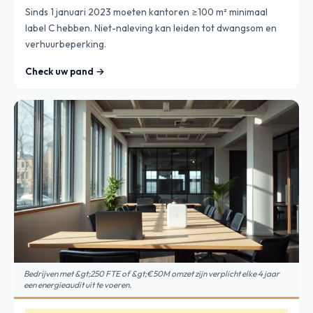
Sinds 1 januari 2023 moeten kantoren ≥100 m² minimaal
label C hebben. Niet-naleving kan leiden tot dwangsom en
verhuurbeperking.
Check uw pand →
Bedrijven met &gt;250 FTE of &gt;€50M omzet zijn verplicht elke 4 jaar
een energieaudit uit te voeren.