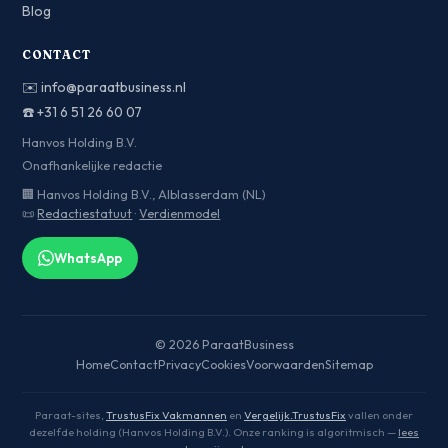
Blog
CONTACT
✉️
info@paraatbusiness.nl
☎️
+31 6 51 26 60 07
Hanvos Holding B.V.
Onafhankelijke redactie
🏢 Hanvos Holding B.V., Alblasserdam (NL)
📜
Redactiestatuut
·
Verdienmodel
WhatsApp
© 2026 ParaatBusiness
Home
Contact
Privacy
Cookies
Voorwaarden
Sitemap
Paraat-sites,
TrustusFix Vakmannen
en
Vergelijk.TrustusFix
vallen onder
dezelfde holding (Hanvos Holding B.V.). Onze ranking is algoritmisch —
lees