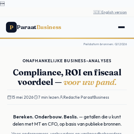

🇬🇧 English version
Paraat
Business
P
Peildatum bronnen: Q1 2026
ONAFHANKELIJKE BUSINESS-ANALYSES
Compliance, ROI en fiscaal
voordeel —
voor uw pand.
15 mei 2026
·
7 min lezen
·
Redactie ParaatBusiness
Bereken. Onderbouw. Beslis.
— getallen die u kunt
delen met MT en CFO, op basis van publieke bronnen.
Voor ondernemers, verhuurders en vastgoedbeheerders.