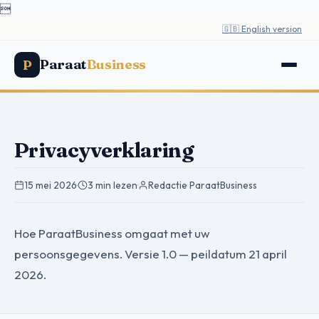

🇬🇧 English version
Paraat
Business
P
Privacyverklaring
15 mei 2026
·
3 min lezen
·
Redactie ParaatBusiness
Hoe ParaatBusiness omgaat met uw
persoonsgegevens. Versie 1.0 — peildatum 21 april
2026.