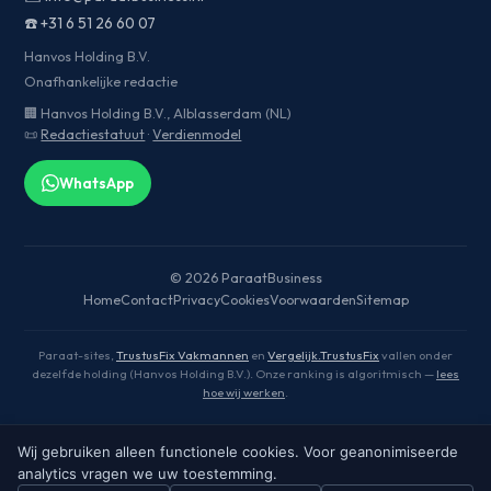
☎️
+31 6 51 26 60 07
Hanvos Holding B.V.
Onafhankelijke redactie
🏢 Hanvos Holding B.V., Alblasserdam (NL)
📜
Redactiestatuut
·
Verdienmodel
WhatsApp
© 2026 ParaatBusiness
Home
Contact
Privacy
Cookies
Voorwaarden
Sitemap
Paraat-sites,
TrustusFix Vakmannen
en
Vergelijk.TrustusFix
vallen onder
dezelfde holding (Hanvos Holding B.V.). Onze ranking is algoritmisch —
lees
hoe wij werken
.
Wij gebruiken alleen functionele cookies. Voor geanonimiseerde
analytics vragen we uw toestemming.
Onderdeel van het Paraat-netwerk:
Service
(hub)