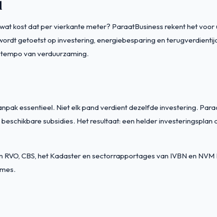
d
wat kost dat per vierkante meter? ParaatBusiness rekent het voor 
ordt getoetst op investering, energiebesparing en terugverdientijd
 tempo van verduurzaming.
npak essentieel. Niet elk pand verdient dezelfde investering. Paraa
n beschikbare subsidies. Het resultaat: een helder investeringspl
 RVO, CBS, het Kadaster en sectorrapportages van IVBN en NVM Busi
ames.