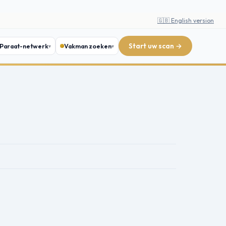
🇬🇧 English version
Start uw scan →
Paraat-netwerk
Vakman zoeken