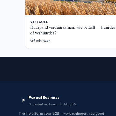
VASTGOED
Huurpand verduurzamen: wie betaalt — huurder
of verhuurder?
7 min lezen
ParaatBusiness
P
Onderdeel van Hanvos Holding B.V.
Trust-platform voor B2B — verplichtingen, vastgoed-