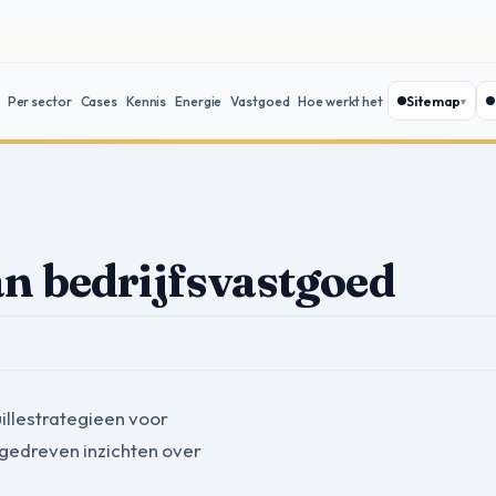
Sitemap
Per sector
Cases
Kennis
Energie
Vastgoed
Hoe werkt het
n bedrijfsvastgoed
illestrategieen voor
edreven inzichten over