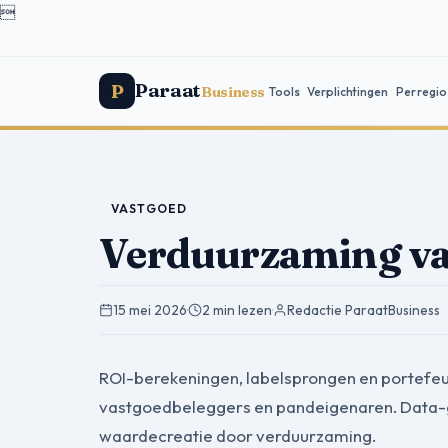

Paraat
P
Business
Tools
Verplichtingen
Per regio
VASTGOED
Verduurzaming va
15 mei 2026
·
2 min lezen
·
Redactie ParaatBusiness
ROI-berekeningen, labelsprongen en portefeu
vastgoedbeleggers en pandeigenaren. Data-g
waardecreatie door verduurzaming.