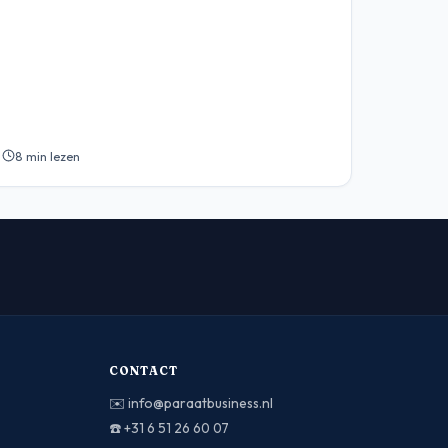
8 min lezen
CONTACT
✉️
info@paraatbusiness.nl
☎️
+31 6 51 26 60 07