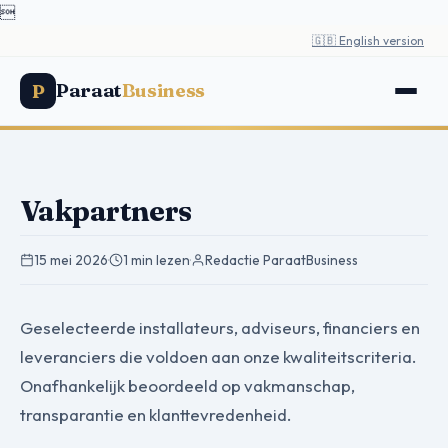

🇬🇧 English version
Paraat
Business
P
Vakpartners
15 mei 2026
·
1 min lezen
·
Redactie ParaatBusiness
Geselecteerde installateurs, adviseurs, financiers en
leveranciers die voldoen aan onze kwaliteitscriteria.
Onafhankelijk beoordeeld op vakmanschap,
transparantie en klanttevredenheid.