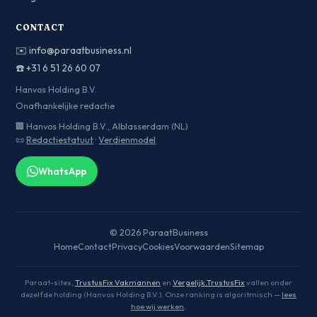
CONTACT
✉️
info@paraatbusiness.nl
☎️
+31 6 51 26 60 07
Hanvos Holding B.V.
Onafhankelijke redactie
🏢 Hanvos Holding B.V., Alblasserdam (NL)
📜
Redactiestatuut
·
Verdienmodel
WhatsApp
© 2026 ParaatBusiness
Home
Contact
Privacy
Cookies
Voorwaarden
Sitemap
Paraat-sites,
TrustusFix Vakmannen
en
Vergelijk.TrustusFix
vallen onder
dezelfde holding (Hanvos Holding B.V.). Onze ranking is algoritmisch —
lees
hoe wij werken
.