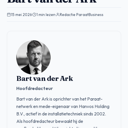
15 mei 2026
·
1 min lezen
·
Redactie ParaatBusiness
Bart van der Ark
Hoofdredacteur
Bart van der Ark is oprichter van het Paraat-
netwerk en mede-eigenaar van Hanvos Holding
B.V., actief in de installatietechniek sinds 2002.
Als hoofdredacteur bewaakt hij de