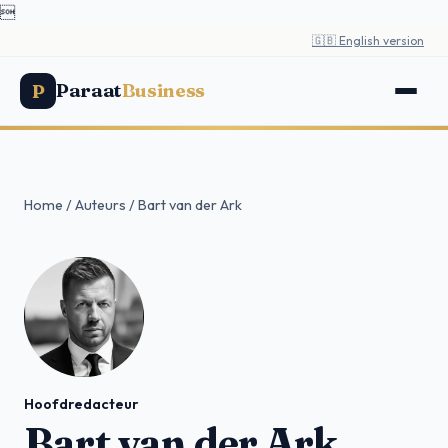

🇬🇧 English version
Paraat
Business
P
Home
/
Auteurs
/
Bart van der Ark
Hoofdredacteur
Bart van der Ark