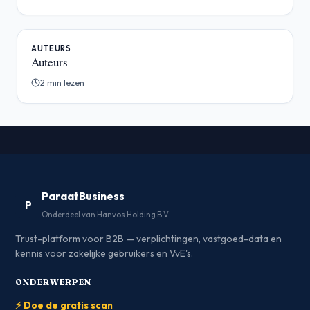
AUTEURS
Auteurs
2 min lezen
ParaatBusiness
P
Onderdeel van Hanvos Holding B.V.
Trust-platform voor B2B — verplichtingen, vastgoed-data en
kennis voor zakelijke gebruikers en VvE's.
ONDERWERPEN
⚡ Doe de gratis scan