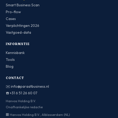
Smart Business Scan
Pro-flow
Cases
Verplichtingen 2026
Vastgoed-data
INFORMATIE
Kennisbank
Tools
Blog
CONTACT
✉️
info@paraatbusiness.nl
☎️
+31 6 51 26 60 07
Hanvos Holding B.V.
Onafhankelijke redactie
🏢 Hanvos Holding B.V., Alblasserdam (NL)