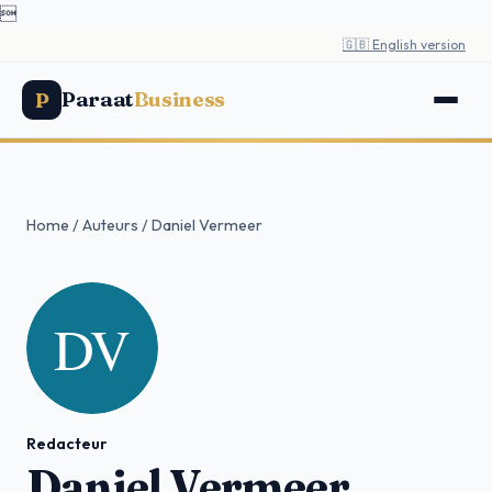

🇬🇧 English version
Paraat
Business
P
Home
/
Auteurs
/
Daniel Vermeer
Redacteur
Daniel Vermeer