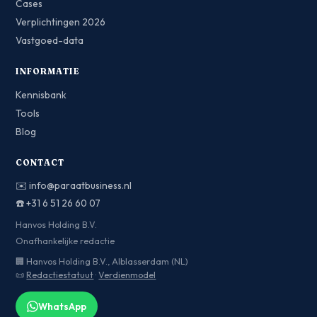
Cases
Verplichtingen 2026
Vastgoed-data
INFORMATIE
Kennisbank
Tools
Blog
CONTACT
✉️
info@paraatbusiness.nl
☎️
+31 6 51 26 60 07
Hanvos Holding B.V.
Onafhankelijke redactie
🏢 Hanvos Holding B.V., Alblasserdam (NL)
📜
Redactiestatuut
·
Verdienmodel
WhatsApp