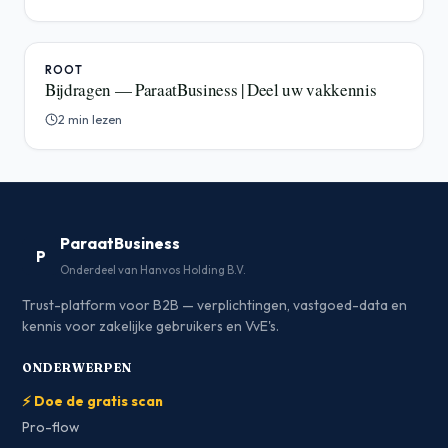
ROOT
Bijdragen — ParaatBusiness | Deel uw vakkennis
2 min lezen
ParaatBusiness
P
Onderdeel van Hanvos Holding B.V.
Trust-platform voor B2B — verplichtingen, vastgoed-data en
kennis voor zakelijke gebruikers en VvE's.
ONDERWERPEN
⚡ Doe de gratis scan
Pro-flow