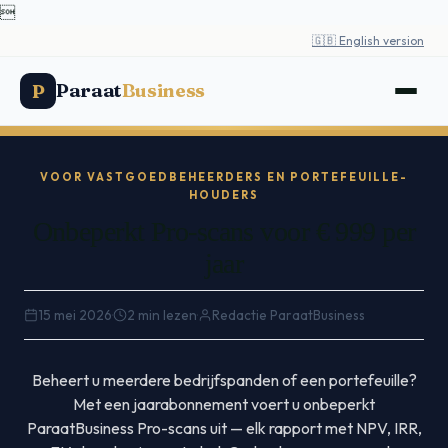

🇬🇧 English version
Paraat
Business
P
VOOR VASTGOEDBEHEERDERS EN PORTEFEUILLE-
HOUDERS
Onbeperkt Pro-scans voor € 999 per
jaar
15 mei 2026
·
2 min lezen
·
Redactie ParaatBusiness
Beheert u meerdere bedrijfspanden of een portefeuille?
Met een jaarabonnement voert u onbeperkt
ParaatBusiness Pro-scans uit — elk rapport met NPV, IRR,