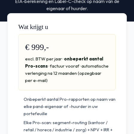
EIA-berekening en Label-C-check op naam van de
eigenaar of huurder.
Wat krijgt u
€ 999,-
excl. BTW per jaar ·
onbeperkt aantal
Pro-scans
· factuur vooraf · automatische
verlenging na 12 maanden (opzegbaar
per e-mail)
Onbeperkt aantal Pro-rapporten op naam van
elke pand-eigenaar of -huurder in uw
portefeuille
Elke Pro-scan: segment-routing (kantoor /
retail / horeca / industrie / zorg) + NPV + IRR +