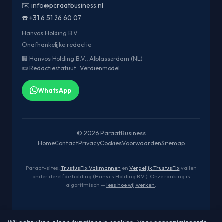
✉️
info@paraatbusiness.nl
☎️
+31 6 51 26 60 07
Hanvos Holding B.V.
Onafhankelijke redactie
🏢 Hanvos Holding B.V., Alblasserdam (NL)
📜
Redactiestatuut
·
Verdienmodel
WhatsApp
© 2026 ParaatBusiness
Home
Contact
Privacy
Cookies
Voorwaarden
Sitemap
Paraat-sites,
TrustusFix Vakmannen
en
Vergelijk.TrustusFix
vallen
onder dezelfde holding (Hanvos Holding B.V.). Onze ranking is
algoritmisch —
lees hoe wij werken
.
Onderdeel van het Paraat-netwerk:
Service
(hub)