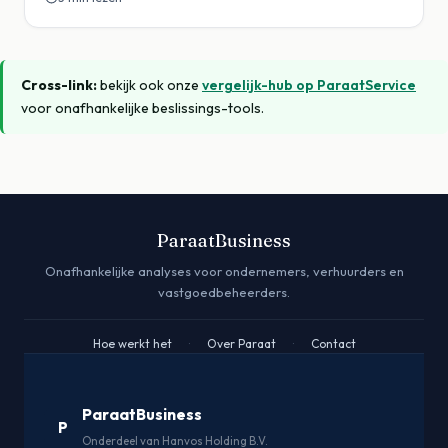
Cross-link:
bekijk ook onze
vergelijk-hub op ParaatService
voor onafhankelijke beslissings-tools.
ParaatBusiness
Onafhankelijke analyses voor ondernemers, verhuurders en
vastgoedbeheerders.
Hoe werkt het
·
Over Paraat
·
Contact
ParaatBusiness
P
Onderdeel van Hanvos Holding B.V.