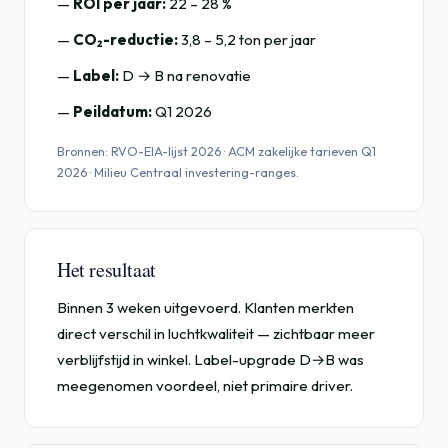
—
ROI per jaar:
22 – 28 %
—
CO₂-reductie:
3,8 – 5,2 ton per jaar
—
Label:
D → B na renovatie
—
Peildatum:
Q1 2026
Bronnen: RVO-EIA-lijst 2026 · ACM zakelijke tarieven Q1
2026 · Milieu Centraal investering-ranges.
Het resultaat
Binnen 3 weken uitgevoerd. Klanten merkten
direct verschil in luchtkwaliteit — zichtbaar meer
verblijfstijd in winkel. Label-upgrade D→B was
meegenomen voordeel, niet primaire driver.