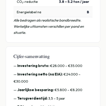
CO₂-reductie
3.8 – 5.2 ton / jaar
Energielabel na
B
Alle bedragen als realistische bandbreedte.
Werkelijke uitkomsten verschillen per pand en
situatie.
Cijfer-samenvatting
—
Investering bruto:
€28.000 – €35.000
—
Investering netto (na EIA):
€24.000 –
€30.000
—
Jaarlijkse besparing:
€5.800 – €8.200
—
Terugverdientijd:
3,5 – 5 jaar