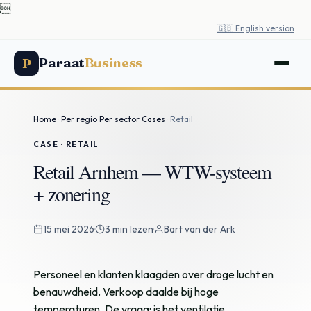

🇬🇧 English version
Paraat
Business
P
Home
·
Per regio
Per sector
Cases
· Retail
CASE · RETAIL
Retail Arnhem — WTW-systeem
+ zonering
15 mei 2026
·
3 min lezen
·
Bart van der Ark
Personeel en klanten klaagden over droge lucht en
benauwdheid. Verkoop daalde bij hoge
temperaturen. De vraag: is het ventilatie,