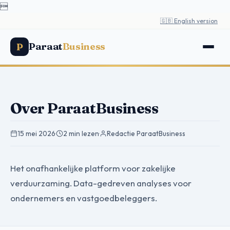

🇬🇧 English version
Paraat
Business
P
Over ParaatBusiness
15 mei 2026
·
2 min lezen
·
Redactie ParaatBusiness
Het onafhankelijke platform voor zakelijke
verduurzaming. Data-gedreven analyses voor
ondernemers en vastgoedbeleggers.