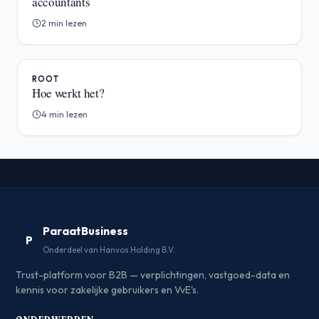
accountants
2 min lezen
ROOT
Hoe werkt het?
4 min lezen
ParaatBusiness
P
Onderdeel van Hanvos Holding B.V.
Trust-platform voor B2B — verplichtingen, vastgoed-data en
kennis voor zakelijke gebruikers en VvE's.