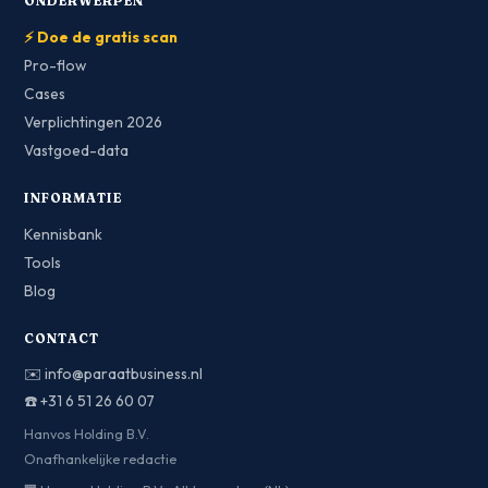
ONDERWERPEN
⚡ Doe de gratis scan
Pro-flow
Cases
Verplichtingen 2026
Vastgoed-data
INFORMATIE
Kennisbank
Tools
Blog
CONTACT
✉️
info@paraatbusiness.nl
☎️
+31 6 51 26 60 07
Hanvos Holding B.V.
Onafhankelijke redactie