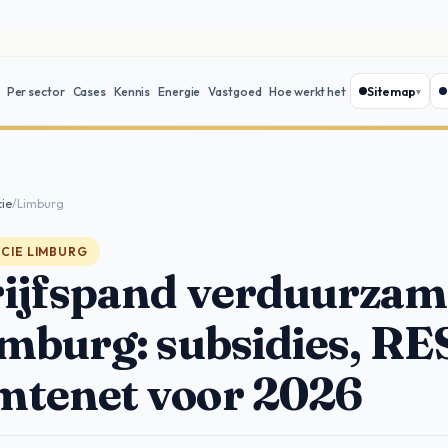
Sitemap
Per sector
Cases
Kennis
Energie
Vastgoed
Hoe werkt het
cie
/
Limburg
NCIE LIMBURG
ijfspand verduurza
imburg: subsidies, RE
tenet voor 2026