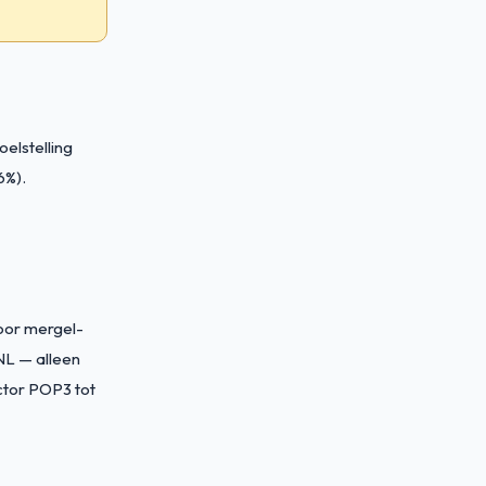
elstelling
6%).
voor mergel-
NL — alleen
ctor POP3 tot