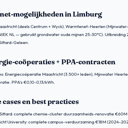
et-mogelijkheden in Limburg
stricht (deels Centrum + Wyck), Warmtenet-Heerlen (Mijnwater-
IEK NL — gebruikt grondwater oude mijnen 25-30°C). Uitbreidin
 Sittard-Geleen.
rgie-coöperaties + PPA-contracten
s: Energiecoöperatie Maastricht (3.500+ leden), Mijnwater Heerl
ratie. PPA's €0,10-0,13/kWh.
cases en best practices
ittard: complete chemie-cluster duurzaamheids-renovatie €60M
icht University: complete campus-verduurzaming €18M (2024-202