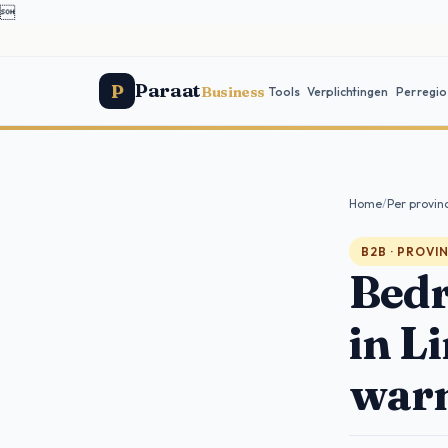

Paraat
P
Business
Tools
Verplichtingen
Per regio
Home
/
Per provin
B2B · PROVI
Bedr
in L
warm