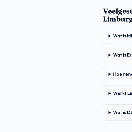
Veelges
Limbur
Wat is M
Wat is 
Hoe ren
Werkt L
Wat is 