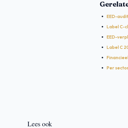
Gerelat
EED-audit
Label C-c
EED-verpl
Label C 20
Financieel
Per sector
Lees ook