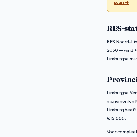
scan →
RES-sta
RES Noord-Lim
2030 — wind + 
Limburgse mil
Provinci
Limburgse Verd
monumenten Ma
Limburg heeft 
€15.000.
Voor compleet 