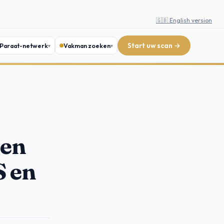
🇬🇧 English version
Start uw scan →
Paraat-netwerk
Vakman zoeken
men
S en