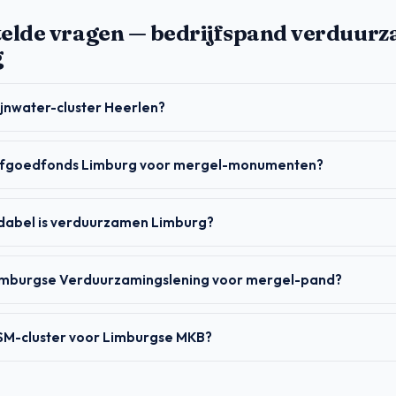
telde vragen — bedrijfspand verduurz
g
ijnwater-cluster Heerlen?
Erfgoedfonds Limburg voor mergel-monumenten?
dabel is verduurzamen Limburg?
imburgse Verduurzamingslening voor mergel-pand?
DSM-cluster voor Limburgse MKB?