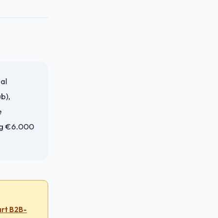
al
b),
e
rg €6.000
art B2B-