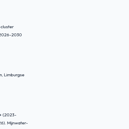
cluster
g 2026-2030
en, Limburgse
+ (2023-
6). Mijnwater-