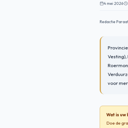
4 mei 2026
·
Redactie Paraa
Provinci
Vesting),
Roermond 
Verduurz
voor mer
Wat is uw
Doe de gra