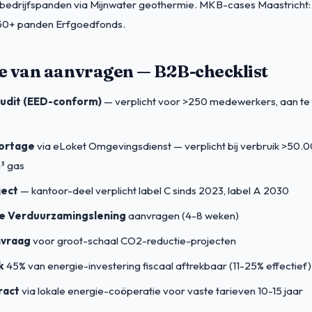
 bedrijfspanden via Mijnwater geothermie. MKB-cases Maastricht:
0+ panden Erfgoedfonds.
e van aanvragen — B2B-checklist
udit (EED-conform)
— verplicht voor >250 medewerkers, aan te
ortage
via eLoket Omgevingsdienst — verplicht bij verbruik >50.
³ gas
ject
— kantoor-deel verplicht label C sinds 2023, label A 2030
le Verduurzamingslening
aanvragen (4-8 weken)
nvraag
voor groot-schaal CO2-reductie-projecten
k
45% van energie-investering fiscaal aftrekbaar (11-25% effectief)
ract
via lokale energie-coöperatie voor vaste tarieven 10-15 jaar