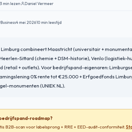
3 min lezen
·
Daniel Vermeer
tBusiness
4 mei 2026
10 min leestijd
e Limburg combineert Maastricht (universitair + monumenta
 Heerlen-Sittard (chemie + DSM-historie), Venlo (logistiek-hu
(retail + outlets). Voor bedrijfspand-eigenaren: Limburgs
amingslening 0% rente tot €25.000 + Erfgoedfonds Limbu
gel-monumenten (UNIEK NL).
 bedrijfspand-roadmap?
tis B2B-scan voor labelsprong + RRE + EED-audit-conformiteit.
St