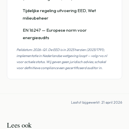
Tijdelijke regeling uitvoering EED, Wet
milieubeheer
EN 16247 — Europese norm voor
energieaudits
Peildatum: 2026-Q1. De EED is in 2023 herzien (2023/1791);
implementatie in Nederlandse wetgeving loopt — volg rvo.nl
voor actuele status. Wij geven geen juridisch advies; schakel
voor definitieve compliance een gecertificeerd auditor in.
Laatst bijgewerkt: 21 april 2026
Lees ook