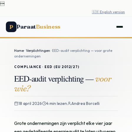

🇬🇧 English version
Paraat
Business
P
Home
·
Verplichtingen
· EED-audit verplichting — voor grote
ondernemingen
COMPLIANCE · EED (EU 2012/27)
EED-audit verplichting —
voor
wie?
18 april 2026
·
4 min lezen
·
Andrea Borcelli
Grote ondernemingen zijn verplicht elke vier jaar
een gedetailleerde energieaudit te laten uitvoeren.