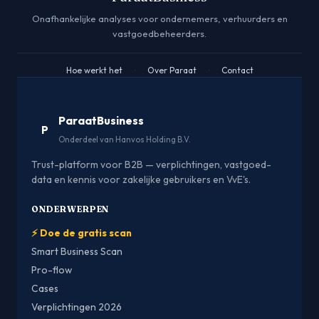
Onafhankelijke analyses voor ondernemers, verhuurders en
vastgoedbeheerders.
Hoe werkt het
·
Over Paraat
·
Contact
ParaatBusiness
P
Onderdeel van Hanvos Holding B.V.
Trust-platform voor B2B — verplichtingen, vastgoed-
data en kennis voor zakelijke gebruikers en VvE's.
ONDERWERPEN
⚡ Doe de gratis scan
Smart Business Scan
Pro-flow
Cases
Verplichtingen 2026