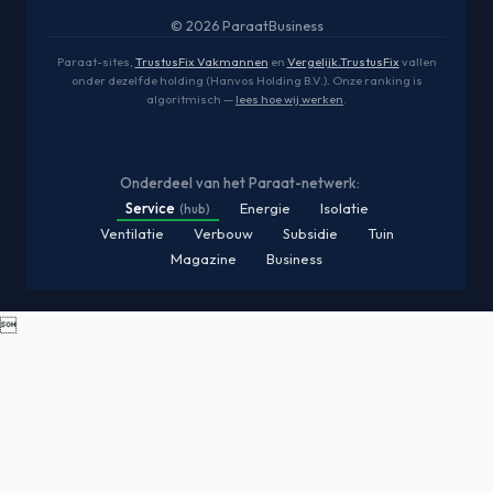
© 2026 ParaatBusiness
Paraat-sites,
TrustusFix Vakmannen
en
Vergelijk.TrustusFix
vallen
onder dezelfde holding (Hanvos Holding B.V.). Onze ranking is
algoritmisch —
lees hoe wij werken
.
Onderdeel van het Paraat-netwerk:
Service
Energie
Isolatie
(hub)
Ventilatie
Verbouw
Subsidie
Tuin
Magazine
Business
