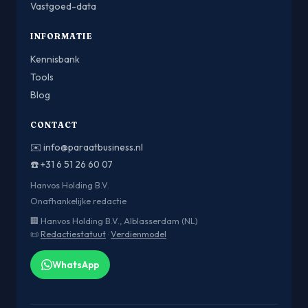
Vastgoed-data
INFORMATIE
Kennisbank
Tools
Blog
CONTACT
✉️
info@paraatbusiness.nl
☎️
+31 6 51 26 60 07
Hanvos Holding B.V.
Onafhankelijke redactie
🏢 Hanvos Holding B.V., Alblasserdam (NL)
📜
Redactiestatuut
·
Verdienmodel
WhatsApp