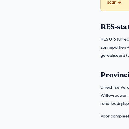
scan →
RES-stat
RES U16 (Utrec
zonneparken +
gerealiseerd (
Provinci
Utrechtse Ver
Wittevrouwen 
rand-bedrijfs
Voor compleet 