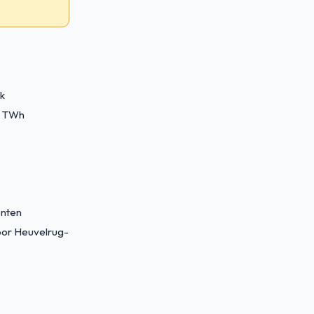
jk
3 TWh
enten
oor Heuvelrug-