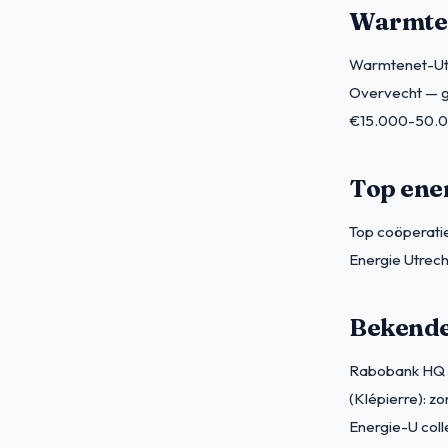
Warmten
Warmtenet-Utr
Overvecht — gr
€15.000-50.00
Top ene
Top coöperatie
Energie Utrec
Bekende 
Rabobank HQ U
(Klépierre): 
Energie-U coll