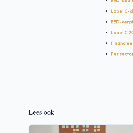
EED-audit
Label C-c
EED-verpl
Label C 20
Financieel
Per sector
Lees ook