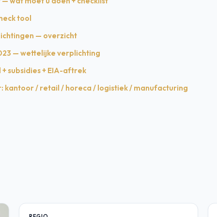
 — wat moet u doen + checklist
heck tool
ichtingen — overzicht
23 — wettelijke verplichting
 + subsidies + EIA-aftrek
: kantoor / retail / horeca / logistiek / manufacturing
REGIO