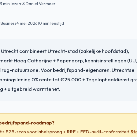
3 min lezen
·
Daniel Vermeer
tBusiness
4 mei 2026
10 min leestijd
 Utrecht combineert Utrecht-stad (zakelijke hoofdstad),
arkt Hoog Catharijne + Papendorp, kennisinstellingen (UU,
lrug-natuurzone. Voor bedrijfspand-eigenaren: Utrechtse
mingslening 0% rente tot €25.000 + Tegelophaaldienst grat
g + uitgebreid warmtenet.
 bedrijfspand-roadmap?
tis B2B-scan voor labelsprong + RRE + EED-audit-conformiteit.
St