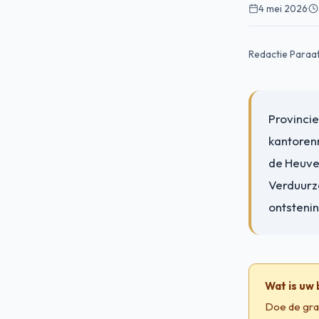
4 mei 2026
·
Redactie Paraa
Provincie
kantorenm
de Heuve
Verduurza
ontstenin
Wat is uw
Doe de gra