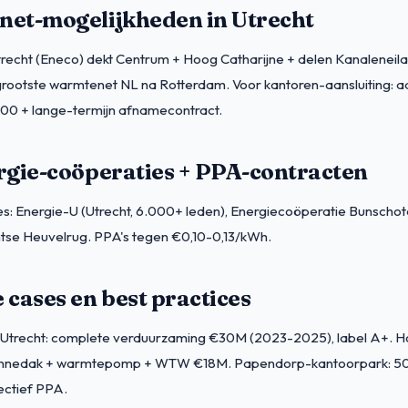
et-mogelijkheden in Utrecht
echt (Eneco) dekt Centrum + Hoog Catharijne + delen Kanaleneil
ootste warmtenet NL na Rotterdam. Voor kantoren-aansluiting: aa
0 + lange-termijn afnamecontract.
rgie-coöperaties + PPA-contracten
s: Energie-U (Utrecht, 6.000+ leden), Energiecoöperatie Bunschot
htse Heuvelrug. PPA's tegen €0,10-0,13/kWh.
cases en best practices
trecht: complete verduurzaming €30M (2023-2025), label A+. H
zonnedak + warmtepomp + WTW €18M. Papendorp-kantoorpark: 50
ectief PPA.