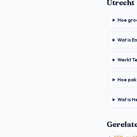
Utrecht
Hoe groo
Wat is E
Werkt T
Hoe pak 
Wat is H
Gerelat