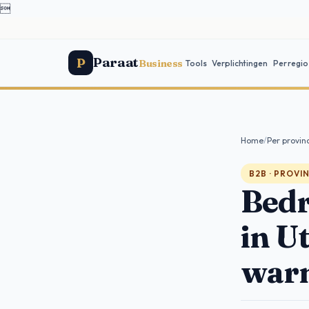

Paraat
P
Business
Tools
Verplichtingen
Per regio
Home
/
Per provin
B2B · PROVI
Bedr
in U
warm