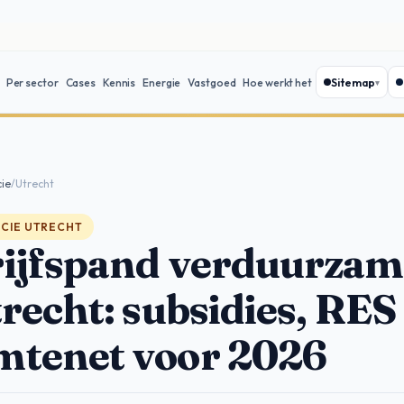
Sitemap
Per sector
Cases
Kennis
Energie
Vastgoed
Hoe werkt het
cie
/
Utrecht
NCIE UTRECHT
ijfspand verduurza
trecht: subsidies, RES
tenet voor 2026