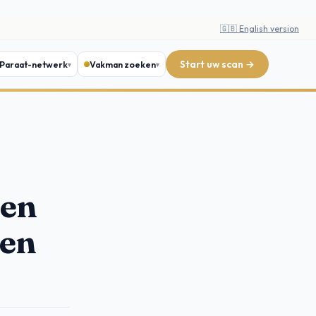
🇬🇧 English version
Start uw scan →
Paraat-netwerk
Vakman zoeken
men
 en