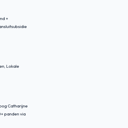
and +
nsluitsubsidie
en, Lokale
oog Catharijne
+ panden via