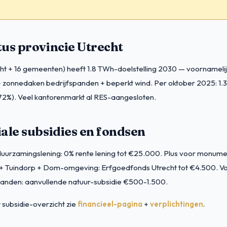
us provincie Utrecht
ht + 16 gemeenten) heeft 1.8 TWh-doelstelling 2030 — voornameli
 zonnedaken bedrijfspanden + beperkt wind. Per oktober 2025: 1.
72%). Veel kantorenmarkt al RES-aangesloten.
ale subsidies en fondsen
duurzamingslening: 0% rente lening tot €25.000. Plus voor monum
+ Tuindorp + Dom-omgeving: Erfgoedfonds Utrecht tot €4.500. V
panden: aanvullende natuur-subsidie €500-1.500.
subsidie-overzicht zie
financieel-pagina
+
verplichtingen
.