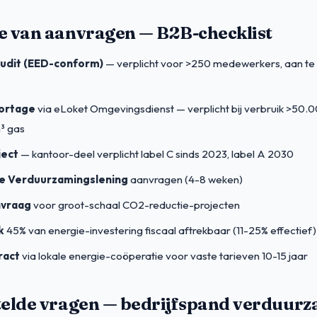
e van aanvragen — B2B-checklist
udit (EED-conform)
— verplicht voor >250 medewerkers, aan te
ortage
via eLoket Omgevingsdienst — verplicht bij verbruik >50.
³ gas
ject
— kantoor-deel verplicht label C sinds 2023, label A 2030
le Verduurzamingslening
aanvragen (4-8 weken)
nvraag
voor groot-schaal CO2-reductie-projecten
k
45% van energie-investering fiscaal aftrekbaar (11-25% effectief)
ract
via lokale energie-coöperatie voor vaste tarieven 10-15 jaar
telde vragen — bedrijfspand verduurz