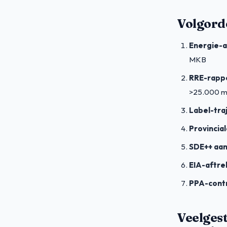
Volgord
Energie-a
MKB
RRE-rapp
>25.000 m
Label-tra
Provincia
SDE++ aa
EIA-aftre
PPA-cont
Veelges