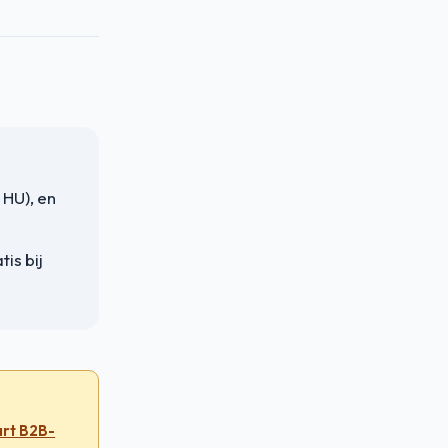
 HU), en
is bij
art B2B-