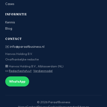
Cases
INFORMATIE
Kennis
Blog
CONTACT
✉️
info@paraatbusiness.nl
Hanvos Holding B.V.
Onafhankelijke redactie
🏢 Hanvos Holding B.V., Alblasserdam (NL)
📜
Redactiestatuut
·
Verdienmodel
WhatsApp
© 2026 ParaatBusiness
Home
Contact
Privacy
Cookies
Voorwaarden
Sitemap