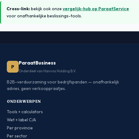
Cross-link:
bekijk ook onze
vergelijk-hub op ParaatService
voor onafhankelijke beslissings-tools.
ParaatBusiness
P
Onderdeel van Hanvos Holding B.V.
B2B-verduurzaming voor bedrijfspanden — onafhankelijk
advies, geen verkooppraatjes.
ONDERWERPEN
Tools + calculators
Wet + label C/A
Per provincie
Per sector