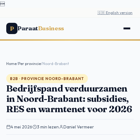

🇬🇧 English version
Paraat
Business
P
Home
/
Per provincie
/
Noord-Brabant
B2B · PROVINCIE NOORD-BRABANT
Bedrijfspand verduurzamen
in Noord-Brabant: subsidies,
RES en warmtenet voor 2026
4 mei 2026
·
3 min lezen
·
Daniel Vermeer