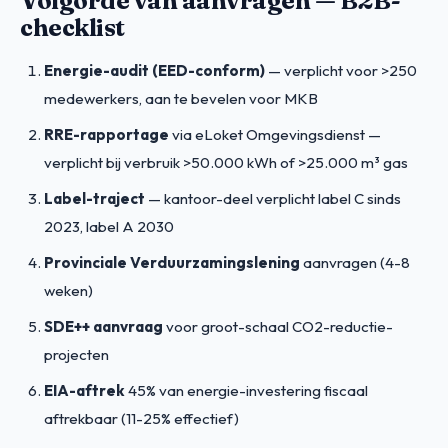
Volgorde van aanvragen — B2B-
checklist
Energie-audit (EED-conform)
— verplicht voor >250
medewerkers, aan te bevelen voor MKB
RRE-rapportage
via eLoket Omgevingsdienst —
verplicht bij verbruik >50.000 kWh of >25.000 m³ gas
Label-traject
— kantoor-deel verplicht label C sinds
2023, label A 2030
Provinciale Verduurzamingslening
aanvragen (4-8
weken)
SDE++ aanvraag
voor groot-schaal CO2-reductie-
projecten
EIA-aftrek
45% van energie-investering fiscaal
aftrekbaar (11-25% effectief)