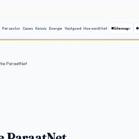
Sitemap
Per sector
Cases
Kennis
Energie
Vastgoed
Hoe werkt het
tie ParaatNet
e ParaatNet