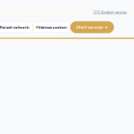
🇬🇧 English version
Start uw scan →
Paraat-netwerk
Vakman zoeken