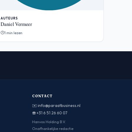
AUTEURS
Daniel Vermeer
1 min lezen
CONTACT
✉️
info@paraatbusiness.nl
☎️
+31 6 51 26 60 07
Hanvos Holding B.V.
Onafhankelijke redactie