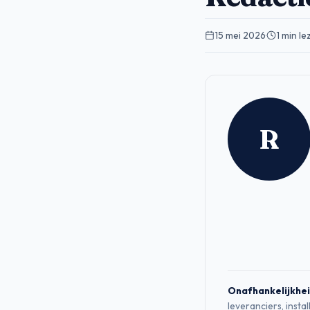
15 mei 2026
·
1 min le
R
Onafhankelijkhei
leveranciers, insta