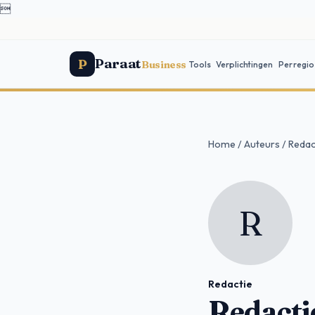

Paraat
P
Business
Tools
Verplichtingen
Per regio
Home
/
Auteurs
/
Redac
R
Redactie
Redacti