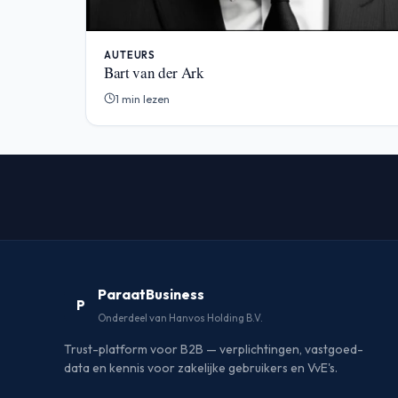
AUTEURS
Bart van der Ark
1 min lezen
ParaatBusiness
P
Onderdeel van Hanvos Holding B.V.
Trust-platform voor B2B — verplichtingen, vastgoed-
data en kennis voor zakelijke gebruikers en VvE's.