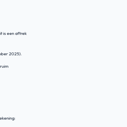
 is een aftrek
tober 2025).
 ruim
ekening: