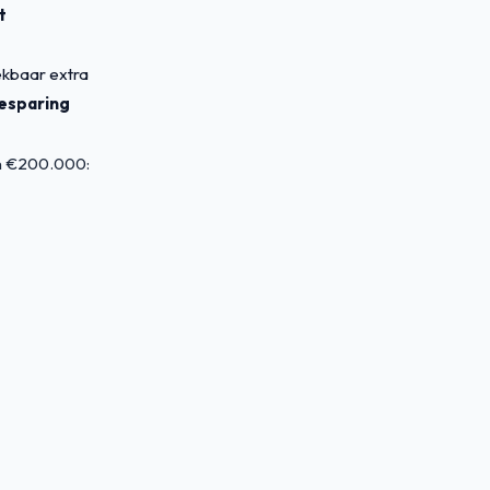
t
ekbaar extra
besparing
en €200.000: