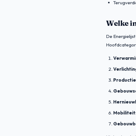
Terugverdie
Welke in
De Energielijs
Hoofdcategor
Verwarmin
Verlichtin
Producti
Gebouwsc
Hernieuw
Mobiliteit
Gebouwb