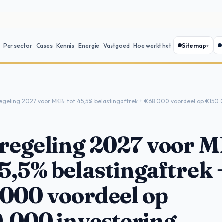
Sitemap
Per sector
Cases
Kennis
Energie
Vastgoed
Hoe werkt het
egeling 2027 voor MKB: tot 45,5% belastingaftrek + €68.000 voordeel op €150
regeling 2027 voor 
45,5% belastingaftrek 
000 voordeel op
.000 investering