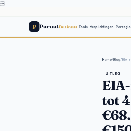

Paraat
P
Business
Tools
Verplichtingen
Per regio
Home
/
Blog
/
EIA-r
UITLEG
EIA-
tot 
€68.
€150