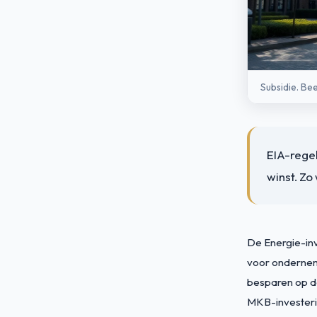
Subsidie. Be
EIA-rege
winst. Zo
De Energie-inv
voor ondernem
besparen op de
MKB-invester