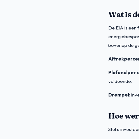
Wat is d
De EIA is een 
energiebespare
bovenop de geb
Aftrekperce
Plafond per 
voldoende.
Drempel:
inve
Hoe wer
Stel u invest