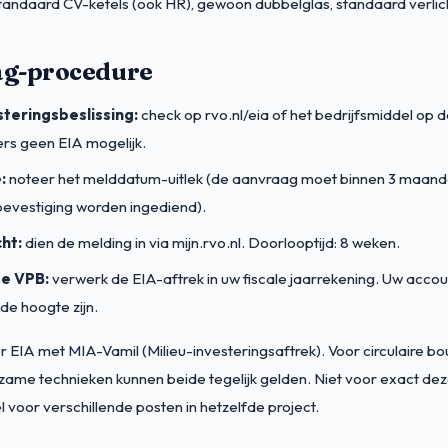
tandaard CV-ketels (ook HR), gewoon dubbelglas, standaard verlic
g-procedure
steringsbeslissing:
check op rvo.nl/eia of het bedrijfsmiddel op de
ers geen EIA mogelijk.
:
noteer het melddatum-uitlek (de aanvraag moet binnen 3 maand
evestiging worden ingediend).
ht:
dien de melding in via mijn.rvo.nl. Doorlooptijd: 8 weken.
te VPB:
verwerk de EIA-aftrek in uw fiscale jaarrekening. Uw acco
de hoogte zijn.
EIA met MIA-Vamil (Milieu-investeringsaftrek). Voor circulaire bo
zame technieken kunnen beide tegelijk gelden. Niet voor exact de
l voor verschillende posten in hetzelfde project.