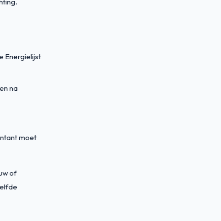
hting.
 Energielijst
en na
untant moet
uw of
zelfde