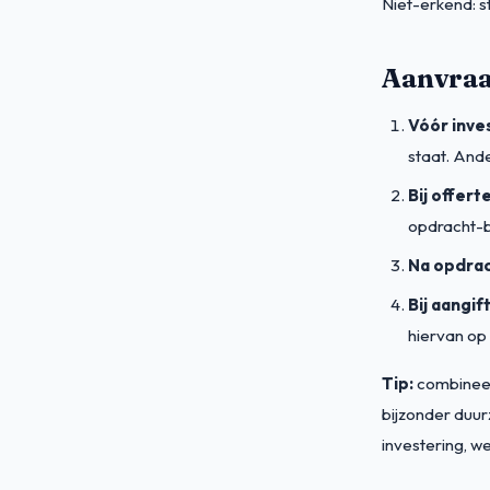
Niet-erkend: s
Aanvraa
Vóór inve
staat. And
Bij offerte
opdracht-b
Na opdrac
Bij aangif
hiervan op 
Tip:
combineer 
bijzonder duur
investering, we