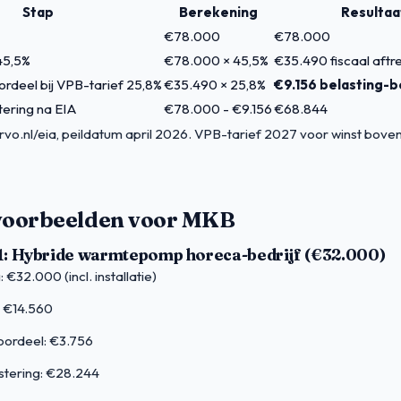
Stap
Berekening
Resultaa
€78.000
€78.000
45,5%
€78.000 × 45,5%
€35.490 fiscaal aftr
ordeel bij VPB-tarief 25,8%
€35.490 × 25,8%
€9.156 belasting-
tering na EIA
€78.000 - €9.156
€68.844
 rvo.nl/eia, peildatum april 2026. VPB-tarief 2027 voor winst bov
voorbeelden voor MKB
1: Hybride warmtepomp horeca-bedrijf (€32.000)
: €32.000 (incl. installatie)
: €14.560
oordeel: €3.756
stering: €28.244