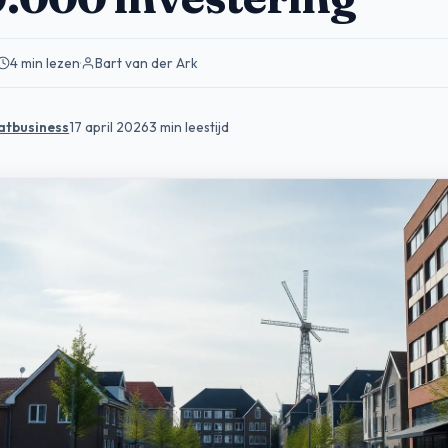
4 min lezen
·
Bart van der Ark
atbusiness
17 april 2026
3 min leestijd