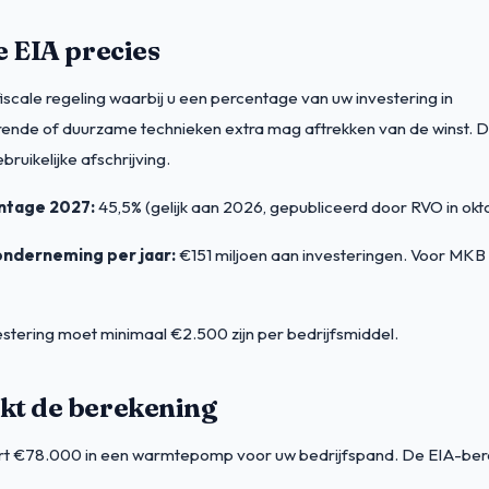
e EIA precies
fiscale regeling waarbij u een percentage van uw investering in
nde of duurzame technieken extra mag aftrekken van de winst. Dit
ruikelijke afschrijving.
ntage 2027:
45,5% (gelijk aan 2026, gepubliceerd door RVO in ok
onderneming per jaar:
€151 miljoen aan investeringen. Voor MKB
stering moet minimaal €2.500 zijn per bedrijfsmiddel.
kt de berekening
eert €78.000 in een warmtepomp voor uw bedrijfspand. De EIA-ber