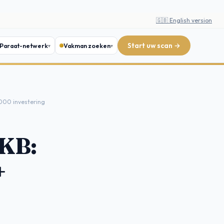
🇬🇧 English version
Start uw scan →
Paraat-netwerk
Vakman zoeken
.000 investering
MKB:
+