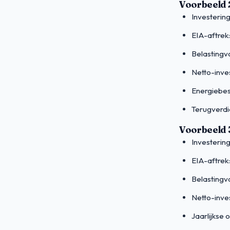
Voorbeeld 
Investerin
EIA-aftrek
Belastingv
Netto-inve
Energiebes
Terugverdie
Voorbeeld 
Investerin
EIA-aftrek
Belastingv
Netto-inve
Jaarlijkse 