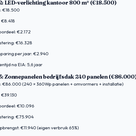
2: LED-verlichting kantoor 800 m² (€18.500)
g: €18.500
: €8.418
oordeel: €2.172
stering: €16.328
paring per jaar: €2.940
ntijd na EIA: 5,6 jaar
3: Zonnepanelen bedrijfsdak 240 panelen (€86.000
g: €86.000 (240 × 360Wp panelen + omvormers + installatie)
: €39.130
oordeel: €10.096
stering: €75.904
opbrengst: €11.940 (eigen verbruik 65%)