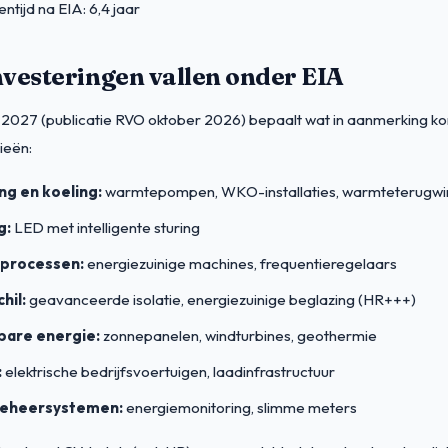
ntijd na EIA: 6,4 jaar
vesteringen vallen onder EIA
t 2027 (publicatie RVO oktober 2026) bepaalt wat in aanmerking ko
ieën:
g en koeling:
warmtepompen, WKO-installaties, warmteterugwi
g:
LED met intelligente sturing
eprocessen:
energiezuinige machines, frequentieregelaars
hil:
geavanceerde isolatie, energiezuinige beglazing (HR+++)
bare energie:
zonnepanelen, windturbines, geothermie
:
elektrische bedrijfsvoertuigen, laadinfrastructuur
eheersystemen:
energiemonitoring, slimme meters