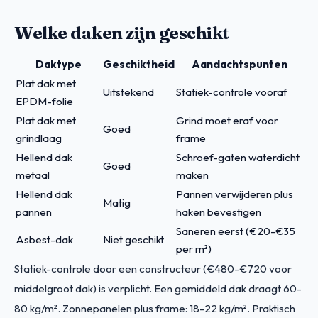
Welke daken zijn geschikt
Daktype
Geschiktheid
Aandachtspunten
Plat dak met
Uitstekend
Statiek-controle vooraf
EPDM-folie
Plat dak met
Grind moet eraf voor
Goed
grindlaag
frame
Hellend dak
Schroef-gaten waterdicht
Goed
metaal
maken
Hellend dak
Pannen verwijderen plus
Matig
pannen
haken bevestigen
Saneren eerst (€20-€35
Asbest-dak
Niet geschikt
per m²)
Statiek-controle door een constructeur (€480-€720 voor
middelgroot dak) is verplicht. Een gemiddeld dak draagt 60-
80 kg/m². Zonnepanelen plus frame: 18-22 kg/m². Praktisch