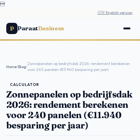

🇬🇧 English version
Paraat
Business
P
Zonnepanelen op bedrijfsdak 2026: rendement berekenen
Home
/
Blog
/
voor 240 panelen (€11.940 besparing per jaar)
CALCULATOR
Zonnepanelen op bedrijfsdak
2026: rendement berekenen
voor 240 panelen (€11.940
besparing per jaar)