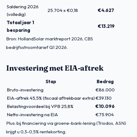
Saldering 2026
25.704 x €0,18
€4.627
(volledig)
Totaal jaar 1
€13.219
besparing
Bron: HollandSolar marktreport 2026, CBS
bedrijfsstroomtarief Q1 2026.
Investering met EIA-aftrek
Stap
Bedrag
Bruto-investering
€86.000
EIA-aftrek 45,5% (fiscaal aftrekbaar extra)
€39.130
Belastingvoordeel bij VPB 25,8%
€10.096
Netto-investering na EIA
€75.904
Plus: bij financiering via groene-bank-lening (Triodos, ASN)
krijgt u 0,3-0,5% rentekorting.