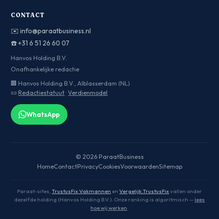
CONTACT
✉️
info@paraatbusiness.nl
☎️
+31 6 51 26 60 07
Hanvos Holding B.V.
Onafhankelijke redactie
🏢 Hanvos Holding B.V., Alblasserdam (NL)
📜
Redactiestatuut
·
Verdienmodel
WhatsApp
© 2026 ParaatBusiness
Home
Contact
Privacy
Cookies
Voorwaarden
Sitemap
Paraat-sites,
TrustusFix Vakmannen
en
Vergelijk.TrustusFix
vallen onder
dezelfde holding (Hanvos Holding B.V.). Onze ranking is algoritmisch —
lees
hoe wij werken
.