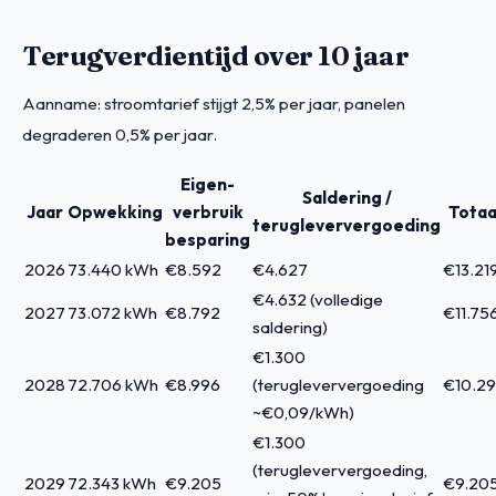
Terugverdientijd over 10 jaar
Aanname: stroomtarief stijgt 2,5% per jaar, panelen
degraderen 0,5% per jaar.
Eigen-
Saldering /
Jaar
Opwekking
verbruik
Totaa
terugleververgoeding
besparing
2026
73.440 kWh
€8.592
€4.627
€13.21
€4.632 (volledige
2027
73.072 kWh
€8.792
€11.75
saldering)
€1.300
2028
72.706 kWh
€8.996
(terugleververgoeding
€10.2
~€0,09/kWh)
€1.300
(terugleververgoeding,
2029
72.343 kWh
€9.205
€9.20