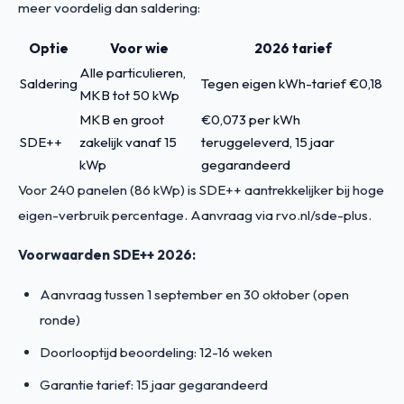
meer voordelig dan saldering:
Optie
Voor wie
2026 tarief
Alle particulieren,
Saldering
Tegen eigen kWh-tarief €0,18
MKB tot 50 kWp
MKB en groot
€0,073 per kWh
SDE++
zakelijk vanaf 15
teruggeleverd, 15 jaar
kWp
gegarandeerd
Voor 240 panelen (86 kWp) is SDE++ aantrekkelijker bij hoge
eigen-verbruik percentage. Aanvraag via rvo.nl/sde-plus.
Voorwaarden SDE++ 2026:
Aanvraag tussen 1 september en 30 oktober (open
ronde)
Doorlooptijd beoordeling: 12-16 weken
Garantie tarief: 15 jaar gegarandeerd