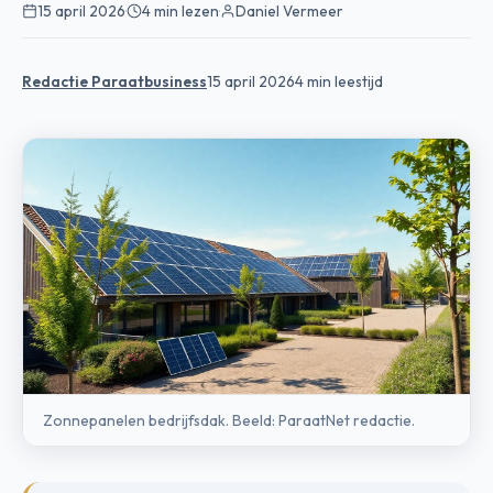
15 april 2026
·
4 min lezen
·
Daniel Vermeer
Redactie Paraatbusiness
15 april 2026
4 min leestijd
Zonnepanelen bedrijfsdak. Beeld: ParaatNet redactie.