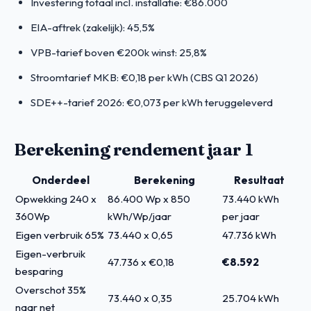
Investering totaal incl. installatie: €86.000
EIA-aftrek (zakelijk): 45,5%
VPB-tarief boven €200k winst: 25,8%
Stroomtarief MKB: €0,18 per kWh (CBS Q1 2026)
SDE++-tarief 2026: €0,073 per kWh teruggeleverd
Berekening rendement jaar 1
Onderdeel
Berekening
Resultaat
Opwekking 240 x
86.400 Wp x 850
73.440 kWh
360Wp
kWh/Wp/jaar
per jaar
Eigen verbruik 65%
73.440 x 0,65
47.736 kWh
Eigen-verbruik
47.736 x €0,18
€8.592
besparing
Overschot 35%
73.440 x 0,35
25.704 kWh
naar net