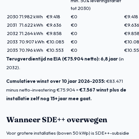
min. 50% leveringstarief
tot 2030)
2030
71.982 kWh
€9.418
€0
€9.418
2031
71.622 kWh
€9.636
€0
€9.63
2032
71.264 kWh
€9.858
€0
€9.85
2033
70.907 kWh
€10.085
€0
€10.0
2035
70.196 kWh
€10.553
€0
€10.55
Terugverdientijd na EIA (€75.904 netto):
6,8 jaar
(in
2032).
Cumulatieve winst over 10 jaar 2026-2035:
€83.471
minus netto-investering €75.904 =
€7.567 winst plus de
installatie zelf nog 15+ jaar mee gaat.
Wanneer SDE++ overwegen
Voor grotere installaties (boven 50 kWp) is SDE++-subsidie