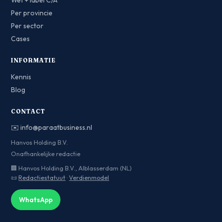
Wet + label C/A
Per provincie
Per sector
Cases
INFORMATIE
Kennis
Blog
CONTACT
✉️
info@paraatbusiness.nl
Hanvos Holding B.V.
Onafhankelijke redactie
🏢 Hanvos Holding B.V., Alblasserdam (NL)
📜
Redactiestatuut
·
Verdienmodel
WhatsApp