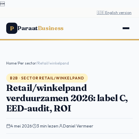

🇬🇧 English version
Paraat
Business
P
Home
/
Per sector
/
Retail/winkelpand
B2B · SECTOR RETAIL/WINKELPAND
Retail/winkelpand
verduurzamen 2026: label C,
EED-audit, ROI
4 mei 2026
·
3 min lezen
·
Daniel Vermeer