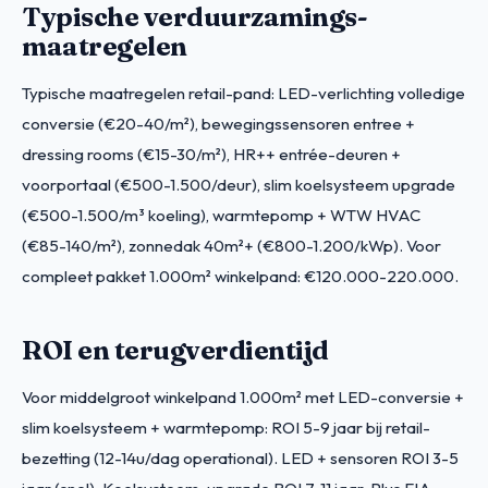
Typische verduurzamings-
maatregelen
Typische maatregelen retail-pand: LED-verlichting volledige
conversie (€20-40/m²), bewegingssensoren entree +
dressing rooms (€15-30/m²), HR++ entrée-deuren +
voorportaal (€500-1.500/deur), slim koelsysteem upgrade
(€500-1.500/m³ koeling), warmtepomp + WTW HVAC
(€85-140/m²), zonnedak 40m²+ (€800-1.200/kWp). Voor
compleet pakket 1.000m² winkelpand: €120.000-220.000.
ROI en terugverdientijd
Voor middelgroot winkelpand 1.000m² met LED-conversie +
slim koelsysteem + warmtepomp: ROI 5-9 jaar bij retail-
bezetting (12-14u/dag operational). LED + sensoren ROI 3-5