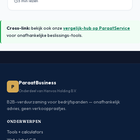
3 min lezen
Cross-link:
bekijk ook onze
vergelijk-hub op ParaatService
voor onafhankelijke beslissings-tools.
ParaatBusiness
P
Onderdeel van Hanvos Holding B.V.
B2B-verduurzaming voor bedrijfspanden — onafhankelijk
advies, geen verkooppraatjes.
ONDERWERPEN
Tools + calculators