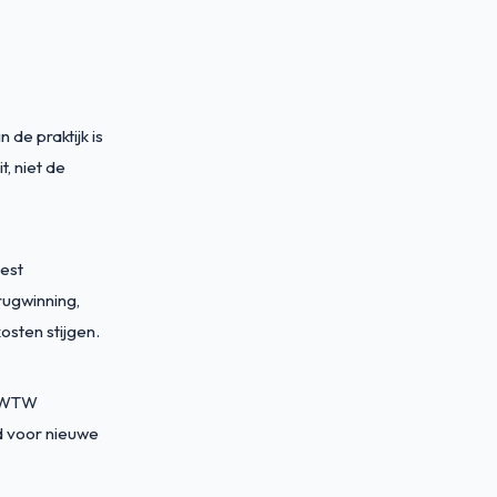
 de praktijk is
, niet de
eest
ugwinning,
osten stijgen.
e WTW
rd voor nieuwe