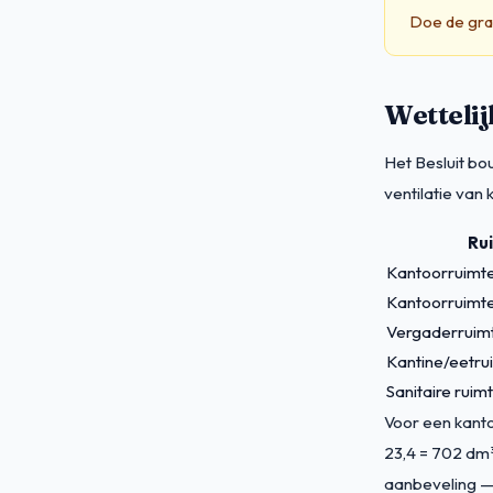
Doe de grat
Wettelij
Het Besluit bo
ventilatie van
Ru
Kantoorruimt
Kantoorruimt
Vergaderruim
Kantine/eetru
Sanitaire ruim
Voor een kanto
23,4 = 702 dm³
aanbeveling —