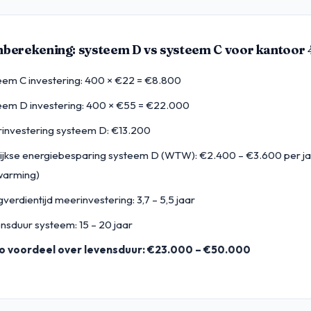
berekening: systeem D vs systeem C voor kantoor
eem C investering: 400 × €22 = €8.800
eem D investering: 400 × €55 = €22.000
investering systeem D: €13.200
lijkse energiebesparing systeem D (WTW): €2.400 – €3.600 per j
warming)
verdientijd meerinvestering: 3,7 – 5,5 jaar
nsduur systeem: 15 – 20 jaar
o voordeel over levensduur: €23.000 – €50.000