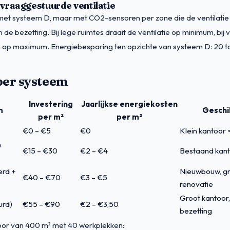
vraaggestuurde ventilatie
 met systeem D, maar met CO2-sensoren per zone die de ventilatie
e bezetting. Bij lege ruimtes draait de ventilatie op minimum, bij v
 op maximum. Energiebesparing ten opzichte van systeem D: 20 t
per systeem
Investering
Jaarlijkse energiekosten
m
Geschi
per m²
per m²
€0 – €5
€0
Klein kantoor
h
€15 – €30
€2 – €4
Bestaand kanto
erd +
Nieuwbouw, g
€40 – €70
€3 – €5
renovatie
Groot kantoor
urd)
€55 – €90
€2 – €3,50
bezetting
oor van 400 m² met 40 werkplekken: