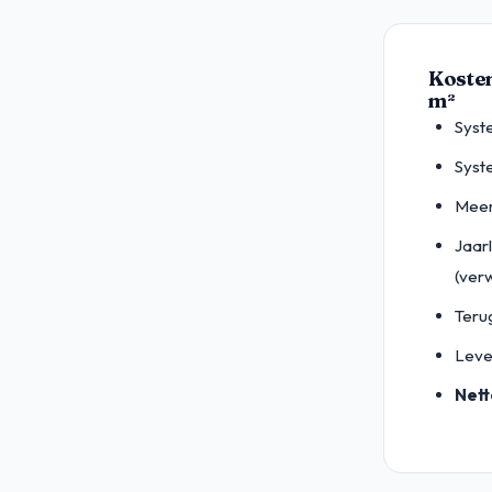
Kosten
m²
Syst
Syst
Meer
Jaar
(ver
Terug
Leve
Nett