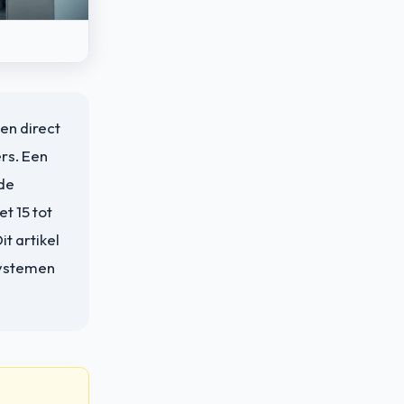
en direct
rs. Een
rde
t 15 tot
t artikel
systemen