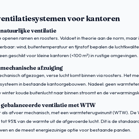
ventilatiesystemen voor kantoren
natuurlijke ventilatie
te openen ramen en roosters. Voldoet in theorie aan de norm, maar in
rbaar: wind, buitentemperatuur en fijnstof bepalen de luchtkwaliteit
een geschikt voor kleine kantoren (<100 m²) in rustige omgevingen.
 mechanische afzuiging
chanisch afgezogen, verse lucht komt binnen via roosters. Het m
ysteem in bestaande kantoorgebouwen. Nadeel: geen warmteter
 winter koude buitenlucht naar binnen stroomt en de verwarmingsk
 gebalanceerde ventilatie met WTW
 als afvoer mechanisch, met een warmteterugwinunit (WTW). D
 tot 95% van de warmte uit de afgevoerde lucht. Dit is de standaa
en en de meest energiezuinige optie voor bestaande panden.