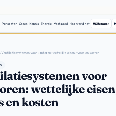
Sitemap
Per sector
Cases
Kennis
Energie
Vastgoed
Hoe werkt het
s
/
Ventilatiesystemen voor kantoren: wettelijke eisen, types en kosten
S
ilatiesystemen voor
oren: wettelijke eisen
s en kosten