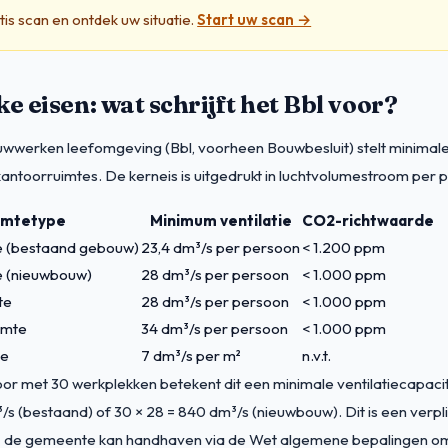
is scan en ontdek uw situatie.
Start uw scan →
ke eisen: wat schrijft het Bbl voor?
uwwerken leefomgeving (Bbl, voorheen Bouwbesluit) stelt minimal
 kantoorruimtes. De kerneis is uitgedrukt in luchtvolumestroom per 
imtetype
Minimum ventilatie
CO2-richtwaarde
e (bestaand gebouw)
23,4 dm³/s per persoon
< 1.200 ppm
e (nieuwbouw)
28 dm³/s per persoon
< 1.000 ppm
te
28 dm³/s per persoon
< 1.000 ppm
imte
34 dm³/s per persoon
< 1.000 ppm
te
7 dm³/s per m²
n.v.t.
or met 30 werkplekken betekent dit een minimale ventilatiecapacit
/s (bestaand) of 30 × 28 = 840 dm³/s (nieuwbouw). Dit is een verpl
 de gemeente kan handhaven via de Wet algemene bepalingen om