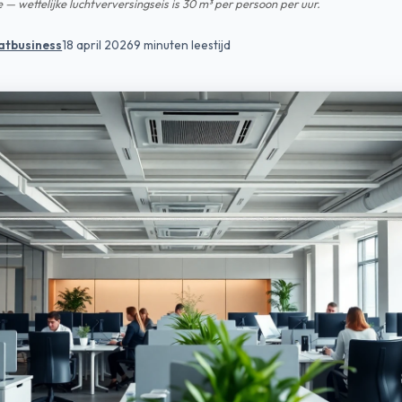
 — wettelijke luchtverversingseis is 30 m³ per persoon per uur.
atbusiness
18 april 2026
9 minuten leestijd