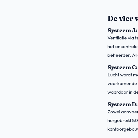
De vier 
Systeem A: 
Ventilatie via 
het oncontrolee
beheerder. All
Systeem C:
Lucht wordt me
voorkomende s
waardoor in de
Systeem D:
Zowel aanvoer
hergebruikt 80
kantoorgebouw