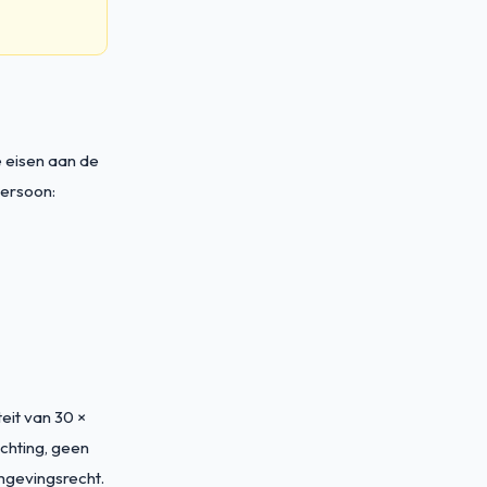
e eisen aan de
persoon:
eit van 30 ×
ichting, geen
gevingsrecht.