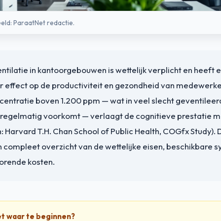
eeld: ParaatNet redactie.
tilatie in kantoorgebouwen is wettelijk verplicht en heeft e
 effect op de productiviteit en gezondheid van medewerke
entratie boven 1.200 ppm — wat in veel slecht geventilee
regelmatig voorkomt — verlaagt de cognitieve prestatie me
: Harvard T.H. Chan School of Public Health, COGfx Study). Di
 compleet overzicht van de wettelijke eisen, beschikbare 
horende kosten.
et waar te beginnen?