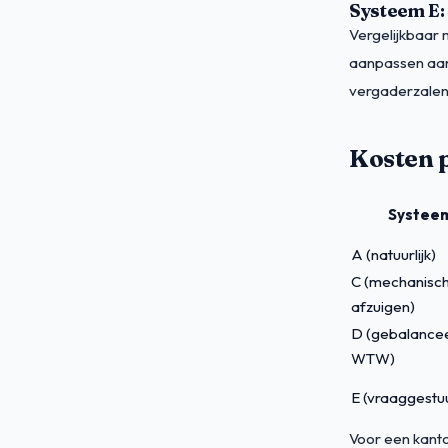
Systeem E: 
Vergelijkbaar
aanpassen aan d
vergaderzalen
Kosten 
Systee
A (natuurlijk)
C (mechanisc
afzuigen)
D (gebalance
WTW)
E (vraaggestu
Voor een kant