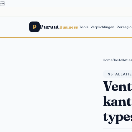

Paraat
P
Business
Tools
Verplichtingen
Per regio
Home
/
Installatie
INSTALLATIE
Vent
kant
type