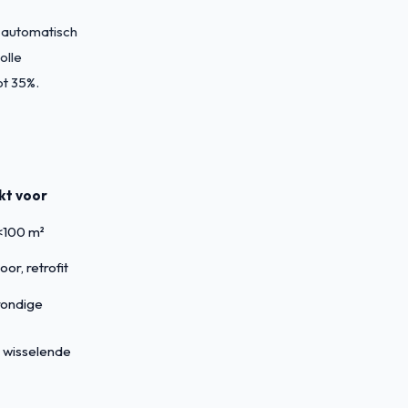
 automatisch
olle
ot 35%.
kt voor
 <100 m²
or, retrofit
rondige
, wisselende