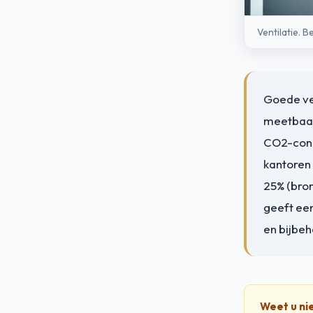
Ventilatie. B
Goede ven
meetbaar
CO2-conc
kantoren 
25% (bron
geeft een
en bijbe
Weet u ni