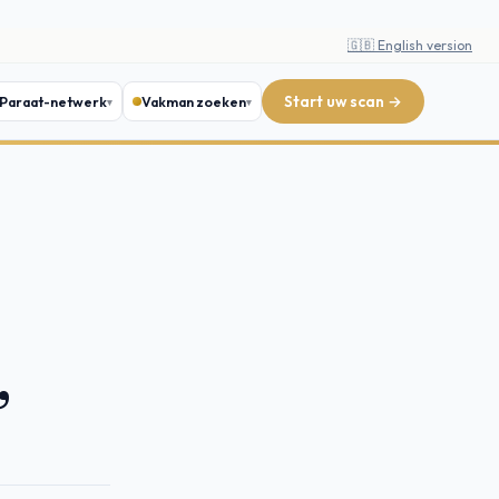
🇬🇧 English version
Start uw scan →
Paraat-netwerk
Vakman zoeken
,