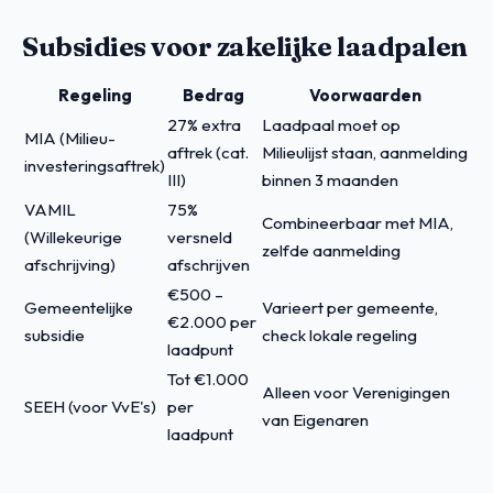
Subsidies voor zakelijke laadpalen
Regeling
Bedrag
Voorwaarden
27% extra
Laadpaal moet op
MIA (Milieu-
aftrek (cat.
Milieulijst staan, aanmelding
investeringsaftrek)
III)
binnen 3 maanden
VAMIL
75%
Combineerbaar met MIA,
(Willekeurige
versneld
zelfde aanmelding
afschrijving)
afschrijven
€500 –
Gemeentelijke
Varieert per gemeente,
€2.000 per
subsidie
check lokale regeling
laadpunt
Tot €1.000
Alleen voor Verenigingen
SEEH (voor VvE's)
per
van Eigenaren
laadpunt