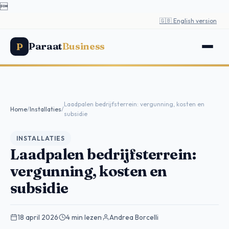

🇬🇧 English version
Paraat
Business
P
Laadpalen bedrijfsterrein: vergunning, kosten en
Home
/
Installaties
/
subsidie
INSTALLATIES
Laadpalen bedrijfsterrein:
vergunning, kosten en
subsidie
18 april 2026
·
4 min lezen
·
Andrea Borcelli