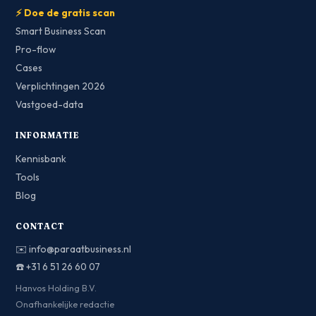
⚡ Doe de gratis scan
Smart Business Scan
Pro-flow
Cases
Verplichtingen 2026
Vastgoed-data
INFORMATIE
Kennisbank
Tools
Blog
CONTACT
✉️
info@paraatbusiness.nl
☎️
+31 6 51 26 60 07
Hanvos Holding B.V.
Onafhankelijke redactie