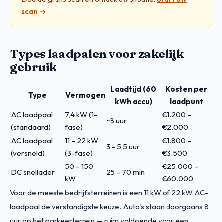
scan →
Types laadpalen voor zakelijk
gebruik
Laadtijd (60
Kosten per
Type
Vermogen
kWh accu)
laadpunt
AC laadpaal
7,4 kW (1-
€1.200 –
~8 uur
(standaard)
fase)
€2.000
AC laadpaal
11 – 22 kW
€1.800 –
3 – 5,5 uur
(versneld)
(3-fase)
€3.500
50 – 150
€25.000 –
DC snellader
25 – 70 min
kW
€60.000
Voor de meeste bedrijfsterreinen is een 11 kW of 22 kW AC-
laadpaal de verstandigste keuze. Auto's staan doorgaans 8
uur op het parkeerterrein — ruim voldoende voor een