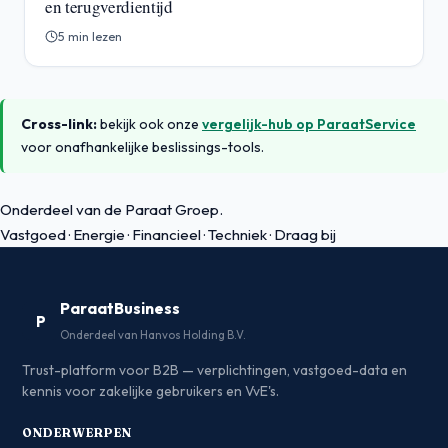
en terugverdientijd
5 min lezen
Cross-link:
bekijk ook onze
vergelijk-hub op ParaatService
voor onafhankelijke beslissings-tools.
Onderdeel van de Paraat Groep.
Vastgoed
·
Energie
·
Financieel
·
Techniek
·
Draag bij
ParaatBusiness
P
Onderdeel van Hanvos Holding B.V.
Trust-platform voor B2B — verplichtingen, vastgoed-data en
kennis voor zakelijke gebruikers en VvE's.
ONDERWERPEN