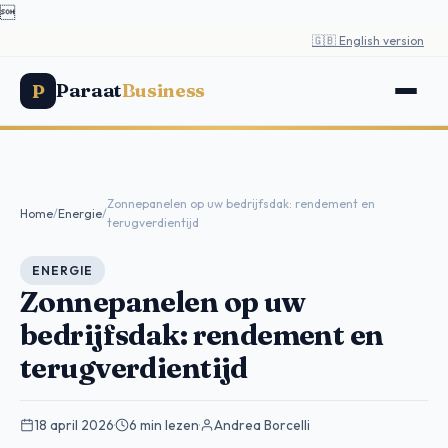

🇬🇧 English version
Paraat
Business
P
Zonnepanelen op uw bedrijfsdak: rendement en
Home
/
Energie
/
terugverdientijd
ENERGIE
Zonnepanelen op uw
bedrijfsdak: rendement en
terugverdientijd
18 april 2026
·
6 min lezen
·
Andrea Borcelli