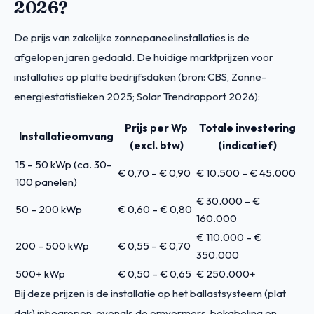
2026?
De prijs van zakelijke zonnepaneelinstallaties is de
afgelopen jaren gedaald. De huidige marktprijzen voor
installaties op platte bedrijfsdaken (bron: CBS, Zonne-
energiestatistieken 2025; Solar Trendrapport 2026):
Prijs per Wp
Totale investering
Installatieomvang
(excl. btw)
(indicatief)
15 – 50 kWp (ca. 30-
€ 0,70 – € 0,90
€ 10.500 – € 45.000
100 panelen)
€ 30.000 – €
50 – 200 kWp
€ 0,60 – € 0,80
160.000
€ 110.000 – €
200 – 500 kWp
€ 0,55 – € 0,70
350.000
500+ kWp
€ 0,50 – € 0,65
€ 250.000+
Bij deze prijzen is de installatie op het ballastsysteem (plat
dak) inbegrepen, evenals de omvormers, bekabeling en