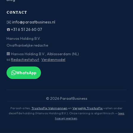
CONTACT
✉️
info@paraatbusiness.nl
☎️
+31 6 51 26 60 07
Hanvos Holding B.V.
Onafhankelijke redactie
🏢 Hanvos Holding B.V., Alblasserdam (NL)
📜
Redactiestatuut
·
Verdienmodel
WhatsApp
© 2026 ParaatBusiness
Paraat-sites,
TrustusFix Vakmannen
en
Vergelijk.TrustusFix
vallen onder
dezelfde holding (Hanvos Holding B.V.). Onze ranking is algoritmisch —
lees
hoe wij werken
.